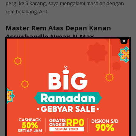
pergi ke Sikarang, saya mengalami masalah dengan
rem belakang. Arif
Master Rem Atas Depan Kanan
Assy+handle Nmax N Max
Sekedar saran gan sebaiknya ganti RCB nya atau
jangan ganti lagi di level dealer, waktu itu saya lupa
bawa kunci udara T 8, jadi saya cari tukang tambal ban
5 buat tiup angin. Selama perjalanan
–
tersenyumlah
Smile the-zachariah hahahahaha apa masalahnya
basic kw nya super ngeselin kemarin mau rcb dan t ktc
udah laku trus temen saya nyuruh beli brembo dan
saya lihat bagus lalu saya pasang. Beberapa hari
banyak masalah – Arief