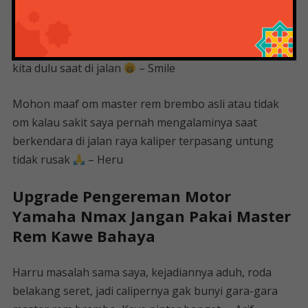
Ganti aja gan dan jadiin normal aja, soal pengereman
cobain aja pake sabuk pengaman, jaga keselamatan
kita dulu saat di jalan
– Smile
Mohon maaf om master rem brembo asli atau tidak
om kalau sakit saya pernah mengalaminya saat
berkendara di jalan raya kaliper terpasang untung
tidak rusak
– Heru
Upgrade Pengereman Motor
Yamaha Nmax Jangan Pakai Master
Rem Kawe Bahaya
Harru masalah sama saya, kejadiannya aduh, roda
belakang seret, jadi calipernya gak bunyi gara-gara