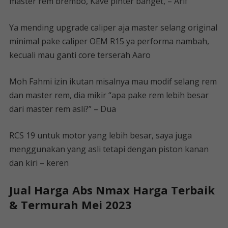
master rem brembo, Kave pinter banget, – Arif
Ya mending upgrade caliper aja master selang original
minimal pake caliper OEM R15 ya performa nambah,
kecuali mau ganti core terserah Aaro
Moh Fahmi izin ikutan misalnya mau modif selang rem
dan master rem, dia mikir “apa pake rem lebih besar
dari master rem asli?” – Dua
RCS 19 untuk motor yang lebih besar, saya juga
menggunakan yang asli tetapi dengan piston kanan
dan kiri – keren
Jual Harga Abs Nmax Harga Terbaik
& Termurah Mei 2023