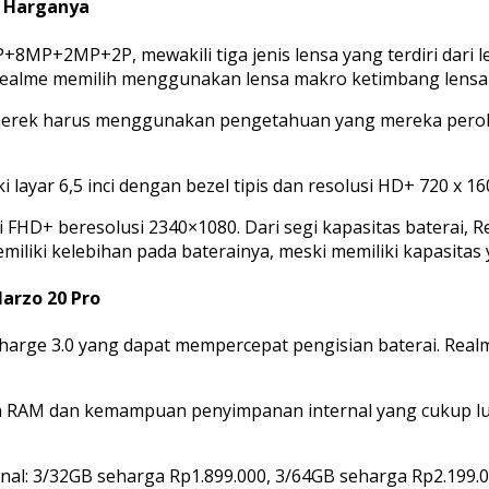
n Harganya
+2MP+2P, mewakili tiga jenis lensa yang terdiri dari le
ealme memilih menggunakan lensa makro ketimbang lensa te
rek harus menggunakan pengetahuan yang mereka peroleh,
 layar 6,5 inci dengan bezel tipis dan resolusi HD+ 720 x 16
inci FHD+ beresolusi 2340×1080. Dari segi kapasitas baterai
liki kelebihan pada baterainya, meski memiliki kapasitas y
arzo 20 Pro
arge 3.0 yang dapat mempercepat pengisian baterai. Realme
ran RAM dan kemampuan penyimpanan internal yang cukup 
rnal: 3/32GB seharga Rp1.899.000, 3/64GB seharga Rp2.199.