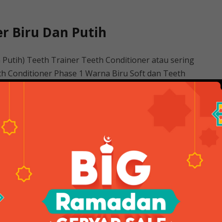
r Biru Dan Putih
Putih) Teeth Trainer Teeth Conditioner atau sering
eth Conditioner Phase 1 Warna Biru Soft dan Teeth
 WA 085706203073
i Behel Teeth Trainer Alignment
,,,,,.,,,
oft Conditioner Gigi Phase 1 Blue Color ini memiliki
 warnanya biru bening, Conditioner Gigi Phase 1 warna
ihkan gigi selama disana pemakaian pertama kali, selain
asa lebih ringan, pasta gigi Blue Phase 1 ini
ama atau pertama kali.