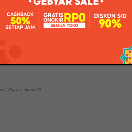
Teeth Balm Phase 2 ini memiliki tekstur yang cukup
Pasta gigi White Phase 2 ini cocok untuk yang sudah
agai level lanjutan dari Tooth Perfection Position,
lebih kuat dari Phase 1 Blue.
alsem Gigi Warna Putih Fase 2 ini adalah tingkat
kan Balsem Gigi Pelatih Gigi secara bertahap.
ed fields are marked
*