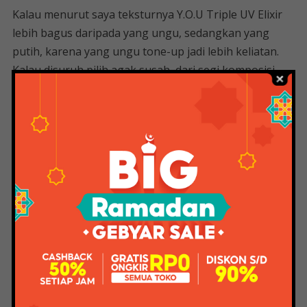
Kalau menurut saya teksturnya Y.O.U Triple UV Elixir
lebih bagus daripada yang ungu, sedangkan yang
putih, karena yang ungu tone-up jadi lebih keliatan.
Kalau disuruh pilih agak susah, dari segi komposisi
saya suka warna biru, tapi selebihnya suka ungu. Coba
kalau ungunya sama dengan biru, pasti cocok. Masih
terlalu malas menggunakan tabir surya dengan alasan
tidak ada yang berhasil? (Meskipun saya belum
mencoba puluhan tabir surya) atau mengapa begitu
mahal. Saat ini banyak sekali pilihan sun protection di
pasaran, bahkan brand lokal sudah meluncurkan
sunscreen dengan harga yang ramah kantong. Salah
satunya adalah Y.O.U yang baru saja meluncurkan
“Sunscreen”.
Sebelumnya, Y.O.U. Setahu saya ini brand lokal tapi