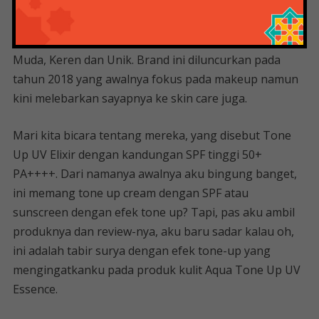
pabrikannya ada di China, tidak perlu khawatir karena
produknya sudah terdaftar di BPOM jadi aman untuk
digunakan. Nama Y.O.U sendiri secara harfiah berarti
Muda, Keren dan Unik. Brand ini diluncurkan pada
tahun 2018 yang awalnya fokus pada makeup namun
kini melebarkan sayapnya ke skin care juga.
Mari kita bicara tentang mereka, yang disebut Tone
Up UV Elixir dengan kandungan SPF tinggi 50+
PA++++. Dari namanya awalnya aku bingung banget,
ini memang tone up cream dengan SPF atau
sunscreen dengan efek tone up? Tapi, pas aku ambil
produknya dan review-nya, aku baru sadar kalau oh,
ini adalah tabir surya dengan efek tone-up yang
mengingatkanku pada produk kulit Aqua Tone Up UV
Essence.