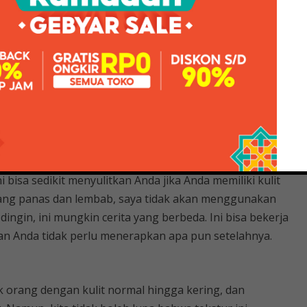
im lain yang pernah saya coba. Itu sangat mengesankan
an montok. Membuat tekstur kulit halus.
ner? Saya memiliki kulit berminyak yang cenderung
mberikan hidrasi sekaligus mempertahankan kelembapan
Youth Skin Refiner
 bisa sedikit menyulitkan Anda jika Anda memiliki kulit
 yang panas dan lembab, saya tidak akan menggunakan
im dingin, ini mungkin cerita yang berbeda. Ini bisa bekerja
n Anda tidak perlu menerapkan apa pun setelahnya.
uk orang dengan kulit normal hingga kering, dan