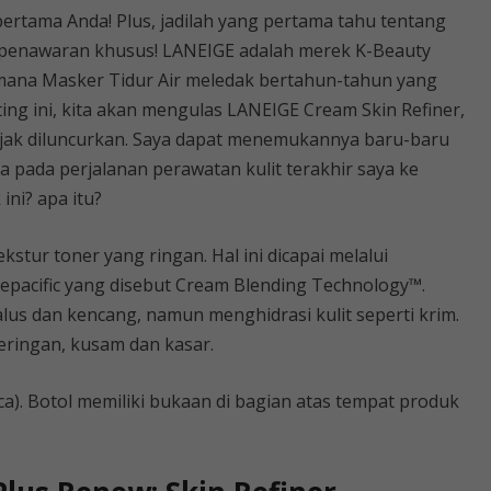
rtama Anda! Plus, jadilah yang pertama tahu tentang
n penawaran khusus! LANEIGE adalah merek K-Beauty
aimana Masker Tidur Air meledak bertahun-tahun yang
sting ini, kita akan mengulas LANEIGE Cream Skin Refiner,
ejak diluncurkan. Saya dapat menemukannya baru-baru
 pada perjalanan perawatan kulit terakhir saya ke
ini? apa itu?
stur toner yang ringan. Hal ini dicapai melalui
epacific yang disebut Cream Blending Technology™.
lus dan kencang, namun menghidrasi kulit seperti krim.
eringan, kusam dan kasar.
kaca). Botol memiliki bukaan di bagian atas tempat produk