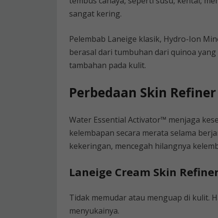
tembus cahaya, seperti susu, kental, m
sangat kering.
Pelembab Laneige klasik, Hydro-Ion Min
berasal dari tumbuhan dari quinoa yang b
tambahan pada kulit.
Perbedaan Skin Refiner
Water Essential Activator™ menjaga k
kelembapan secara merata selama berjam-j
kekeringan, mencegah hilangnya kelem
Laneige Cream Skin Refine
Tidak memudar atau menguap di kulit. Ha
menyukainya.