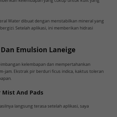
emberikan kelembapan yang cukup untuk kulit yang
eral Water dibuat dengan menstabilkan mineral yang
ergizi. Setelah aplikasi, ini memberikan hidrasi
 Dan Emulsion Laneige
eseimbangan kelembapan dan mempertahankan
am. Ekstrak pir berduri ficus indica, kaktus toleran
bapan.
r Mist And Pads
silnya langsung terasa setelah aplikasi, saya