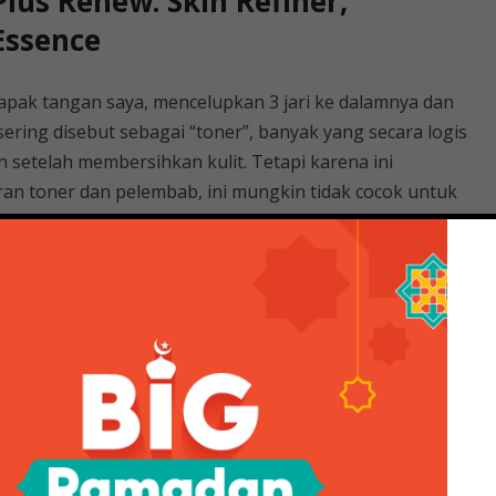
lus Renew: Skin Refiner,
Essence
lapak tangan saya, mencelupkan 3 jari ke dalamnya dan
ring disebut sebagai “toner”, banyak yang secara logis
setelah membersihkan kulit. Tetapi karena ini
ran toner dan pelembab, ini mungkin tidak cocok untuk
sebagai langkah pertama dalam rutinitas Anda. Itu
h kekeringan saya, jadi saya selalu menggunakannya
perti toner Pyunkang Yul atau ampul / esensi.
i mungkin cukup sebagai langkah terakhir dan tidak
in, jika Anda memiliki kulit kering, Anda bisa
a setelahnya.
turnya yang ringan seperti toner namun berfungsi
n susu pada kulit dan saya perhatikan bahwa ini