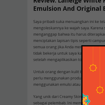
Review: Laneige White P
Emulsion And Original 
Saya pribadi suka menuangkan ini ke te
mengoleskannya ke wajah saya. Karena se
menganggap bahwa itu harus diterapkan 
menciptakan lapisan tipis seperti campu
semua orang jika Anda menggunakannya 
tidak bekerja untuk saya karena masala
setelah mengaplikasikan toner berair se
Untuk orang dengan kulit berminyak, in
perlu menggunakan produk lain. Di sisi la
menggunakan emulsi atau pelembap bias
Yang unik dari Creamy Skin adalah teks
sebagai pelembab. Ini membentuk lapisa