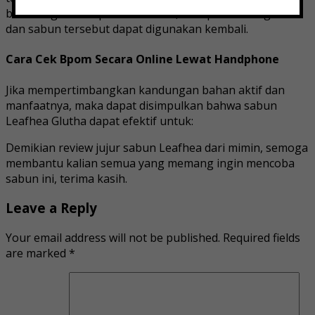
berbahagia tidak perlu khawatir, cukup bilas dengan air
dan sabun tersebut dapat digunakan kembali.
Cara Cek Bpom Secara Online Lewat Handphone
Jika mempertimbangkan kandungan bahan aktif dan
manfaatnya, maka dapat disimpulkan bahwa sabun
Leafhea Glutha dapat efektif untuk:
Demikian review jujur ​​sabun Leafhea dari mimin, semoga
membantu kalian semua yang memang ingin mencoba
sabun ini, terima kasih.
Leave a Reply
Your email address will not be published.
Required fields
are marked
*