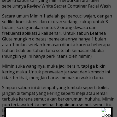
seperti sabun cair yang mimin sebutkan di artikel
sebelumnya Review White Secret Container Facial Wash.
Secara umum Mimin 1 adalah gel pencuci wajah, dengan
sedikit konsistensi dan ukuran sedang, cukup untuk 3
bulan jika digunakan untuk 2 orang dewasa dan
frekuensi aplikasi 2 kali sehari. Untuk sabun Leafhea
Gluta mungkin dibatasi pemakaiannya hanya 1 bulan
atau 1 bulan setelah kemasan dibuka karena beberapa
bahan tidak bertahan lama setelah kemasan dibuka
(mungkin ya ini hanya perkiraan). oleh mimin).
Mimin suka wanginya, muka jadi bersih, tapi ga bikin
kering muka. Untuk perawatan jerawat dan komedo ini
tidak terlihat, mungkin harus memakan waktu lama.
Simpan sabun ini di tempat yang lembab seperti toilet,
jangan di tempat yang kering seperti meja atau lemari
terbuka karena semut akan berkerumun, huhuhu. Mimin
pun tertawa ketika melihat bagaimana semut-semut itu
berkumpul, berlarian di dalam sabun. Namun jika hal ini
terjadi pada Leafhea Glutha Soap, orang yang