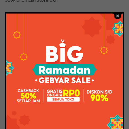
300k di official store ok?
Maaf, kotaknya terbuang dan saya tidak punya waktu
untuk mengambil gambar, jadi saya tidak bisa
memasukkan gambar kotaknya, tapi sudah hampir
jadi. Ada label kode batang Tag Tersembunyi di bagian
atas kotak, yang dikatakan muncul saat Anda
memindai dengan aplikasi tag tersembunyi, artinya
asli.
PALSU – konsistensinya sangat encer seperti air, cepat
menetes saat diaplikasikan dan tidak ada gelembung
bahkan saat Anda mengocok botolnya
Hilangkan Jerawat Dan
Bekasnya Dengan Jf Sulfur