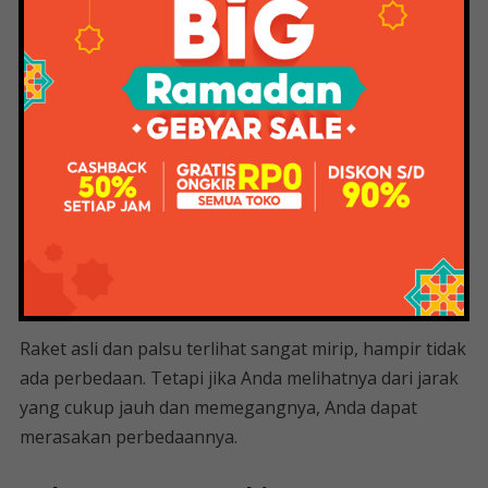
terdaftar, begitu pula sebaliknya. Produk palsu
biasanya ditulis dengan nomor seri dan spesifikasi
dalam bentuk sablon, bukan stiker.
Raket liner asli berukuran cukup lebar, tetapi ringan
digunakan. Warnanya juga cenderung tidak mengkilat,
namun halus saat disentuh. Sementara itu, ada raket
Lining palsu
Mata raket bebek asli tampak lebih rata, sedangkan
mata palsu sedikit lebih tebal. Saat kabel dipasang,
Raket asli dan palsu terlihat sangat mirip, hampir tidak
ada perbedaan. Tetapi jika Anda melihatnya dari jarak
yang cukup jauh dan memegangnya, Anda dapat
merasakan perbedaannya.