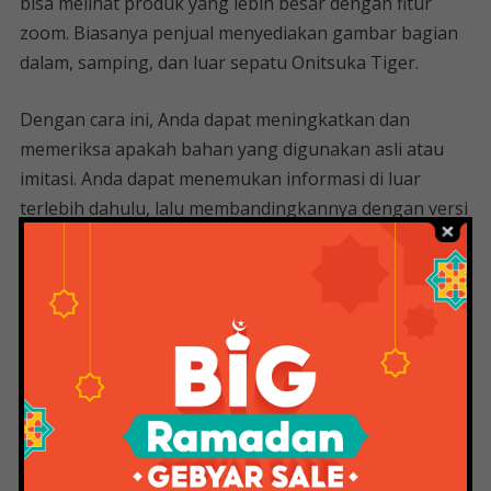
bisa melihat produk yang lebih besar dengan fitur
zoom. Biasanya penjual menyediakan gambar bagian
dalam, samping, dan luar sepatu Onitsuka Tiger.
Dengan cara ini, Anda dapat meningkatkan dan
memeriksa apakah bahan yang digunakan asli atau
imitasi. Anda dapat menemukan informasi di luar
terlebih dahulu, lalu membandingkannya dengan versi
aslinya.
Release Date: Puma Clyde All Pro
Coast To Coast •
Dalam produksi sol sepatu Onitsuka Tiger
menggunakan teknologi Ortholite. Teknologi ini
membuat kaki lebih leluasa bernapas tanpa basah
atau mengeluarkan bau tak sedap.