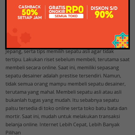
Bahan insole ini membuat kaki terasa lebih lembut
dan nyaman. Desain bentuknya juga sangat eye-
catching.
Berikut perbedaan Onitsuka Tiger Indonesia dan
Jepang, serta tips memilih sepatu asli agar tidak
tertipu. Lakukan riset sebelum membeli, terutama saat
membeli secara online. Saat ini, memiliki sepasang
sepatu desainer adalah prestise tersendiri. Namun,
tidak semua orang mampu membeli sepatu desainer,
terutama yang mahal. Membeli sepatu asli atau asli
bukanlah tugas yang mudah. Itu sebabnya sepatu
palsu tersedia di toko online serta toko batu bata dan
mortir. Saat ini, mudah untuk melakukan transaksi
belanja online. Internet Lebih Cepat, Lebih Banyak
Pilihan