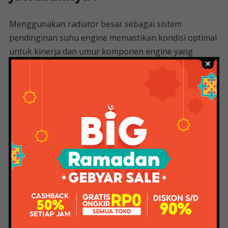
Menggunakan radiator besar sebagai sistem
pendinginan suhu engine memastikan kondisi optimal
untuk kinerja dan umur komponen engine yang
konsisten.
Titik pertama adalah letak lampu sein sesuai aturan di
Vietnam, yaitu titik belok dari lampu utama dan lampu
belakang. Anda dapat melihat perbedaannya pada
gambar di bawah ini:
Ini bikin iri…. Perbedaan lainnya adalah bagian saklar
lampu. Di Indonesia lampu daytime running harus
disesuaikan. Sekarang tidak ada tombol untuk
mematikan lampu depan. Di Vietnam, tidak ada
peraturan untuk menyalakan lampu depan di siang