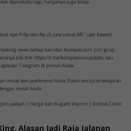
dak diproduksi lagi, harganya juga tetap.
untuk tipe R Rp dan Rp 25 juta untuk RR,” ujar Kawoh.
reaking news setiap hari dari Kompas.com. Join grup
anya klik link https://t.me/kompascomupdate, lalu
aplikasi Telegram di ponsel Anda.
n minat dan preferensi Anda. Paket berita ini disajikan
 dengan minat Anda.
gkin padam | Harga ban Bugatti Veyron | Dishub Close
ing, Alasan Jadi Raja Jalanan