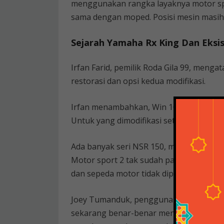
menggunakan rangka layaknya motor s
sama dengan moped. Posisi mesin masih
Sejarah Yamaha Rx King Dan Eksi
Irfan Farid, pemilik Roda Gila 99, menga
restorasi dan opsi kedua modifikasi.
Irfan menambahkan, Win 100 tahun 1984 d
Untuk yang dimodifikasi setengah jalan, 
Ada banyak seri NSR 150, mulai dari NSR
Motor sport 2 tak sudah pasti hobi sepe
dan sepeda motor tidak diproduksi. Sebab
Joey Tumanduk, pengguna NSR 150 ser
sekarang benar-benar meningkat, kare