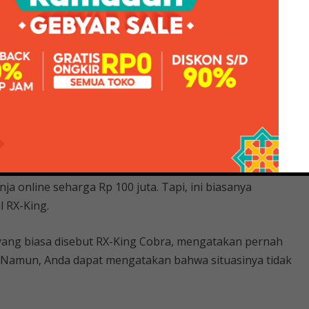
 2-tak semakin populer,” Joey Tumanduk, pengguna
ru-baru ini.
ing Yang Banyak Diburu Kolektor
l Rp 35 juta. Namun kini bisa mencapai Rp 100 juta
p dan asli. Sebelumnya NSR 150 RR Astra berkisar Rp.
asarannya Rp. 65 juta.
 satu sepeda motor dengan kipas khusus. Pernah ada
ja online seharga Rp 100 juta. Tapi, ini biasanya
l RX-King.
g yang biasa disebut RX-King Cobra, mengatakan pernah
. Namun, Anda dapat mengatakan bahwa situasinya tidak