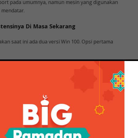
port pada umumnya, namun mesin yang digunakan
 mendatar.
stensinya Di Masa Sekarang
takan saat ini ada dua versi Win 100. Opsi pertama
ikembalikan ke kondisi 90 persen senilai Rp 28 juta.
berkisar Rp 18 jutaan.
 150 R, NSR 150 RR Astra, NSR 150 RR dan NSR 150 SP.
da motor. Jumlah penduduk di Indonesia tidak banyak
, harga yang ditawarkan saat ini cukup tinggi.
ies, mengatakan kepada Kompas bahwa “Harganya
na banyak sepeda motor bermunculan dan banyak