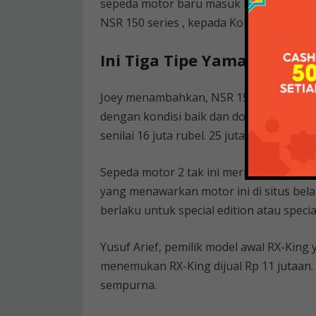
sepeda motor baru masuk ke Indonesia,
NSR 150 series , kepada Kompas. .com ba
Ini Tiga Tipe Yamaha Rx K
Joey menambahkan, NSR 150 SP dibandero
dengan kondisi baik dan dokumen lengka
senilai 16 juta rubel. 25 juta, sekarang p
Sepeda motor 2 tak ini merupakan salah
yang menawarkan motor ini di situs belan
berlaku untuk special edition atau specia
Yusuf Arief, pemilik model awal RX-Kin
menemukan RX-King dijual Rp 11 jutaan
sempurna.