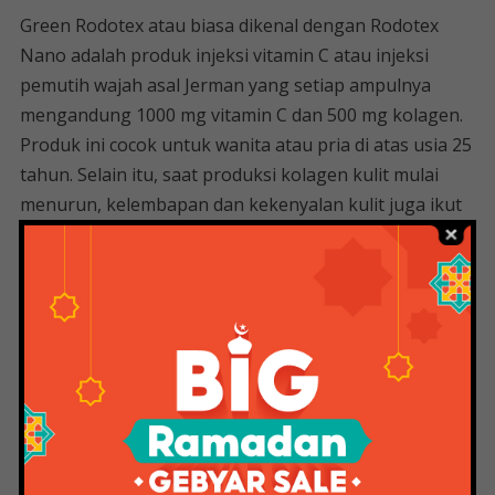
Green Rodotex atau biasa dikenal dengan Rodotex
Nano adalah produk injeksi vitamin C atau injeksi
pemutih wajah asal Jerman yang setiap ampulnya
mengandung 1000 mg vitamin C dan 500 mg kolagen.
Produk ini cocok untuk wanita atau pria di atas usia 25
tahun. Selain itu, saat produksi kolagen kulit mulai
menurun, kelembapan dan kekenyalan kulit juga ikut
terpengaruh.
Jual Vitamin C Colagen Rodotex Terbaru
Dinamakan Lodotex Orange atau Red, sebenarnya
berasal dari warna box atau kotak luarnya yang
awalnya berwarna orange, namun tergantung
pencahayaan dan kualitas kamera yang memotret
barang tersebut, warna box mungkin akan terlihat. .