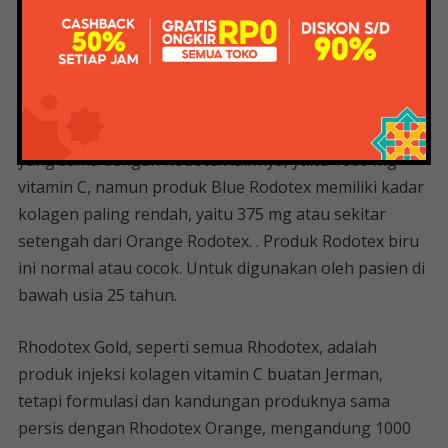
Ini mengandung 1000mg vitamin C merah dan 675mg
kolagen, yang cukup kaya akan kolagen, sehingga
sangat populer di kalangan wanita yang menderita
kulit kusam dan kering.
Blue Rodotex mengandung vitamin C dengan jumlah
yang sama dengan Rodotex lainnya, yaitu 1000 mg
vitamin C, namun produk Blue Rodotex memiliki kadar
kolagen paling rendah, yaitu 375 mg atau sekitar
setengah dari Orange Rodotex. . Produk Rodotex biru
ini normal atau cocok. Untuk digunakan oleh pasien di
bawah usia 25 tahun.
Rhodotex Gold, seperti semua Rhodotex, adalah
produk injeksi kolagen vitamin C buatan Jerman,
tetapi formulasi dan kandungan produknya sama
persis dengan Rhodotex Orange, mengandung 1000