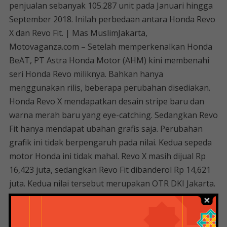
penjualan sebanyak 105.287 unit pada Januari hingga
September 2018. Inilah perbedaan antara Honda Revo
X dan Revo Fit. | Mas MuslimJakarta,
Motovaganza.com – Setelah memperkenalkan Honda
BeAT, PT Astra Honda Motor (AHM) kini membenahi
seri Honda Revo miliknya. Bahkan hanya
menggunakan rilis, beberapa perubahan disediakan.
Honda Revo X mendapatkan desain stripe baru dan
warna merah baru yang eye-catching. Sedangkan Revo
Fit hanya mendapat ubahan grafis saja. Perubahan
grafik ini tidak berpengaruh pada nilai. Kedua sepeda
motor Honda ini tidak mahal. Revo X masih dijual Rp
16,423 juta, sedangkan Revo Fit dibanderol Rp 14,621
juta. Kedua nilai tersebut merupakan OTR DKI Jakarta.
Pertama mari kita bicara tentang Revo X. Merah untuk
Revo X sebenarnya menggantikan Cosmic White yang
tidak lagi ditawarkan. Warna baru memadukan warna