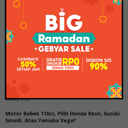
hitam di bagian belakang. Perbedaan grafisnya tidak
jauh berbeda dengan pendahulunya. Grafik dibuat di
bagian depan ujung depan, dengan bagian tengah
menempel di ekor. Selain Attractive Red, warna lainnya
adalah Quantum Black. Sementara Revo Fit
menggunakan faux-spoke edge, hanya saja mendapat
sentuhan baru pada strapnya. Jika sebelumnya tulisan
‘Honda’ menggunakan font berwarna putih pada front
shield, kini menggunakan warna hitam dengan
background putih. Huruf ‘kaki’ di setiap sisi punggung
masih berwarna kuning. Jadi warna yang ditawarkan
untuk varian ini adalah Neo Green, Raving Red dan
Galaxy Blue.
Motor Bebek 110cc, Pilih Honda Revo, Suzuki
Smash, Atau Yamaha Vega?