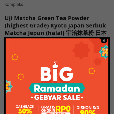
kompleks
Uji Matcha Green Tea Powder
(highest Grade) Kyoto Japan Serbuk
Matcha Jepun (halal) 宇治抹茶粉 日本
绿茶粉 Matcha Morihan C Premium
Dapat dilihat bahwa ada perbedaan konten. Keduanya,
seperti teh lainnya, mengandung kafein. Tapi sebagai
perbandingan
. Keduanya sama-sama enak dan bisa bermanfaat jika
digunakan dengan benar. Tahukah Anda bahwa kedua
teh hijau ini merupakan sumber antioksidan yang
sangat baik dan dapat membantu menurunkan berat
badan serta mengurangi stres! Teh Jakarta