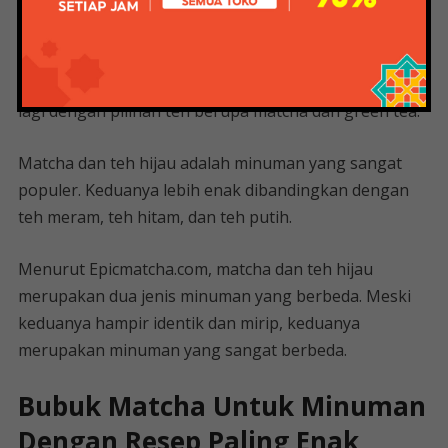
merupakan salah satu nutrisi terpenting bagi tubuh
manusia. Minum secangkir teh panas dapat
membantu menenangkan pikiran dan menyegarkan
tubuh. Bicara soal teh, Anda pasti sudah tidak asing
lagi dengan pilihan teh berupa matcha dan green tea.
Matcha dan teh hijau adalah minuman yang sangat
populer. Keduanya lebih enak dibandingkan dengan
teh meram, teh hitam, dan teh putih.
Menurut Epicmatcha.com, matcha dan teh hijau
merupakan dua jenis minuman yang berbeda. Meski
keduanya hampir identik dan mirip, keduanya
merupakan minuman yang sangat berbeda.
Bubuk Matcha Untuk Minuman
Dengan Resep Paling Enak