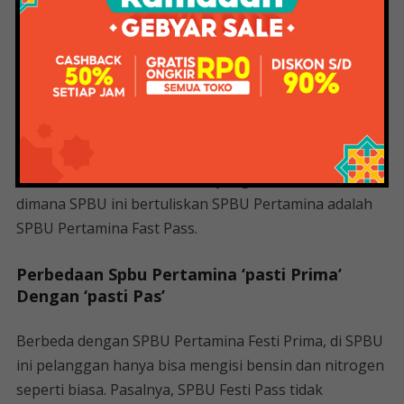
food, mushola, toilet, dll.
Selain melihat fasilitasnya, kita juga bisa melihat
perbedaan dari bawah SPBU hijau Pasti Prima, dimana
hijau artinya ramah lingkungan dan biru artinya
handal dan terpercaya.
Lebih ke bawah adalah SPBU yang berkolom merah
dimana SPBU ini bertuliskan SPBU Pertamina adalah
SPBU Pertamina Fast Pass.
Perbedaan Spbu Pertamina ‘pasti Prima’
Dengan ‘pasti Pas’
Berbeda dengan SPBU Pertamina Festi Prima, di SPBU
ini pelanggan hanya bisa mengisi bensin dan nitrogen
seperti biasa. Pasalnya, SPBU Festi Pass tidak