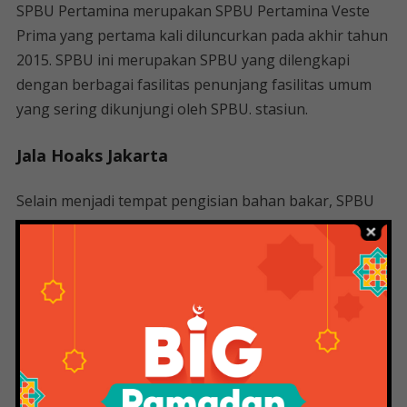
SPBU Pertamina merupakan SPBU Pertamina Veste
Prima yang pertama kali diluncurkan pada akhir tahun
2015. SPBU ini merupakan SPBU yang dilengkapi
dengan berbagai fasilitas penunjang fasilitas umum
yang sering dikunjungi oleh SPBU. stasiun.
Jala Hoaks Jakarta
Selain menjadi tempat pengisian bahan bakar, SPBU
Festi Prima juga menawarkan berbagai layanan
seperti minimarket, penjualan LPG, pencucian mobil,
pengisian nitrogen (Bright Oli Mart atau Enduro
Express) dan pelumas.
Ada juga fasilitas lain seperti fasilitas tarik tunai dari
ATM dan tenant lain yang bisa digunakan untuk
relaksasi, seperti kedai kopi atau coffee shop, fast