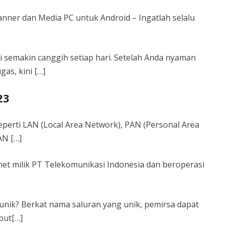
lanner dan Media PC untuk Android – Ingatlah selalu
i semakin canggih setiap hari. Setelah Anda nyaman
as, kini […]
23
eperti LAN (Local Area Network), PAN (Personal Area
AN […]
net milik PT Telekomunikasi Indonesia dan beroperasi
ik? Berkat nama saluran yang unik, pemirsa dapat
but[…]