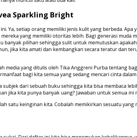
 hanya muncul satu atau dua kali.
a Sparkling Bright
ini. Ya, setiap orang memiliki jenis kulit yang berbeda. Ap
a mereka yang memiliki otoritas lebih. Bagi generasi muda 
nyak pilihan sehingga sulit untuk memutuskan apakah ini c
amun, jika kita amati dan kembangkan secara teratur dan te
ah media yang ditulis oleh Tika Anggreni Purba tentang ba
manfaat bagi kita semua yang sedang mencari cinta dalam dir
pa subjek dari sebuah buku sehingga kita bisa membaca lebi
ukan jika kita punya banyak uang? Jawaban untuk semua ini
alah satu keinginan kita. Cobalah memikirkan sesuatu ya
ita sukai. Dari daftar ini kita bisa menemukan kebalikannya