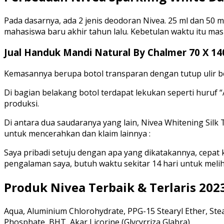
Pada dasarnya, ada 2 jenis deodoran Nivea. 25 ml dan 50 m
mahasiswa baru akhir tahun lalu. Kebetulan waktu itu ma
Jual Handuk Mandi Natural By Chalmer 70 X 
Kemasannya berupa botol transparan dengan tutup ulir be
Di bagian belakang botol terdapat lekukan seperti huru
produksi.
Di antara dua saudaranya yang lain, Nivea Whitening Sil
untuk mencerahkan dan klaim lainnya :
Saya pribadi setuju dengan apa yang dikatakannya, cepat
pengalaman saya, butuh waktu sekitar 14 hari untuk meli
Produk Nivea Terbaik & Terlaris 202
Aqua, Aluminium Chlorohydrate, PPG-15 Stearyl Ether, Stea
Phosphate, BHT, Akar Licorine (Glycyrriza Glabra).