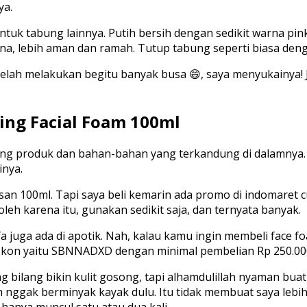
ya.
k tabung lainnya. Putih bersih dengan sedikit warna pink,
a, lebih aman dan ramah. Tutup tabung seperti biasa denga
telah melakukan begitu banyak busa 😄, saya menyukainya! 
ing Facial Foam 100ml
tang produk dan bahan-bahan yang terkandung di dalamnya.
nya.
asan 100ml. Tapi saya beli kemarin ada promo di indomaret
oleh karena itu, gunakan sedikit saja, dan ternyata banyak.
 juga ada di apotik. Nah, kalau kamu ingin membeli face f
iskon yaitu SBNNADXD dengan minimal pembelian Rp 250.00
bilang bikin kulit gosong, tapi alhamdulillah nyaman buat 
nggak berminyak kayak dulu. Itu tidak membuat saya lebih p