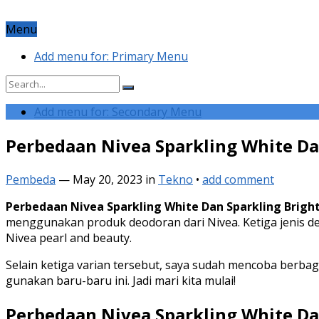
Menu
Add menu for: Primary Menu
Add menu for: Secondary Menu
Perbedaan Nivea Sparkling White Da
Pembeda
—
May 20, 2023
in
Tekno
•
add comment
Perbedaan Nivea Sparkling White Dan Sparkling Brigh
menggunakan produk deodoran dari Nivea. Ketiga jenis deod
Nivea pearl and beauty.
Selain ketiga varian tersebut, saya sudah mencoba berbaga
gunakan baru-baru ini. Jadi mari kita mulai!
Perbedaan Nivea Sparkling White Da