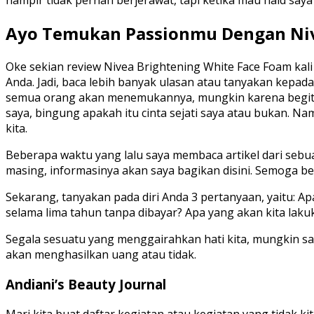
hampir tidak pernah berjerawat, tapi ketika mau haid saya
Ayo Temukan Passionmu Dengan Nive
Oke sekian review Nivea Brightening White Face Foam kali 
Anda. Jadi, baca lebih banyak ulasan atau tanyakan kepad
semua orang akan menemukannya, mungkin karena begitu ba
saya, bingung apakah itu cinta sejati saya atau bukan. N
kita.
Beberapa waktu yang lalu saya membaca artikel dari sebu
masing, informasinya akan saya bagikan disini. Semoga ber
Sekarang, tanyakan pada diri Anda 3 pertanyaan, yaitu: A
selama lima tahun tanpa dibayar? Apa yang akan kita lak
Segala sesuatu yang menggairahkan hati kita, mungkin s
akan menghasilkan uang atau tidak.
Andiani’s Beauty Journal
Mari kita buat daftar kegiatan atau kegiatan yang tidak k