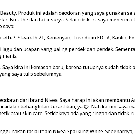
d Beauty. Produk ini adalah deodoran yang saya gunakan se
 Skin Breathe dan tabir surya. Selain diskon, saya menerima
 saya:
reth-2, Steareth 21, Kemenyan, Trisodium EDTA, Kaolin, Per
i lagu dan ucapan yang paling pendek dan pendek. Sementa
g manis.
 Saya kira ini kemasan baru, karena tutupnya sudah tidak pu
ang saya tulis sebelumnya.
odoran dari brand Nivea. Saya harap ini akan membantu An
ni adalah kebangkitan kecantikan, ya 😄. Nah kali ini saya m
k atau skin care. Setidaknya ada yang ringan dan tidak rut
nggunakan facial foam Nivea Sparkling White. Sebenarnya, 