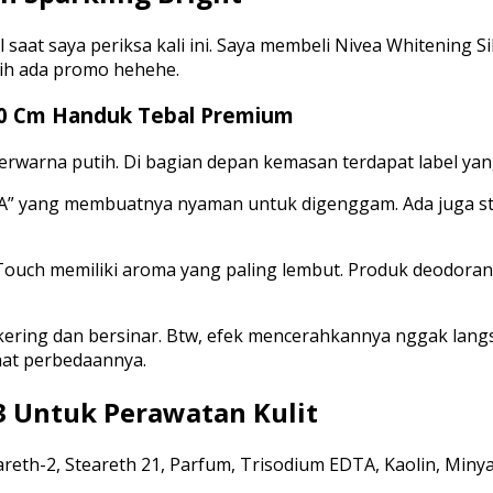
l saat saya periksa kali ini. Saya membeli Nivea Whitening 
sih ada promo hehehe.
140 Cm Handuk Tebal Premium
rwarna putih. Di bagian depan kemasan terdapat label yang
f “A” yang membuatnya nyaman untuk digenggam. Ada juga s
k Touch memiliki aroma yang paling lembut. Produk deodora
 kering dan bersinar. Btw, efek mencerahkannya nggak lang
hat perbedaannya.
3 Untuk Perawatan Kulit
reth-2, Steareth 21, Parfum, Trisodium EDTA, Kaolin, Minyak