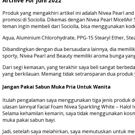
Archive For Juni 2022
Produk yang mengakhiri artikel ini adalah Nivea Pearl an
promosi di Sociolla. Dikemas dengan Nivea Pearl MicellAir
teman ingin membeli dari Sociolla, bisa menggunakan kode
Aqua, Aluminium Chlorohydrate, PPG-15 Stearyl Ether, Stea
Dibandingkan dengan dua bersaudara lainnya, dia memilik
sporty, Nivea Pearl and Beauty memiliki aroma bunga yan
Dari segi kemasan, yang terakhir saya beli sangat berbeda.
yang berkilauan. Memang tidak setransparan dua produk y
Jangan Pakai Sabun Muka Pria Untuk Wanita
Itulah pengalaman saya menggunakan tiga jenis produk de
ulasan lainnya! Facial Foam Nivea Sparkling White – Halo! I
Selama kehamilan kemarin, saya tidak menggunakan kosmeti
muka pakai sabun bayi.
Jadi, setelah saya melahirkan, saya memutuskan untuk me