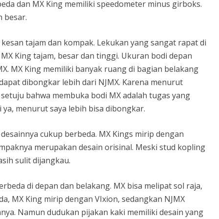
beda dan MX King memiliki speedometer minus girboks.
h besar.
 kesan tajam dan kompak. Lekukan yang sangat rapat di
X King tajam, besar dan tinggi. Ukuran bodi depan
MX. MX King memiliki banyak ruang di bagian belakang
 dapat dibongkar lebih dari NJMX. Karena menurut
 135 setuju bahwa membuka bodi MX adalah tugas yang
i ya, menurut saya lebih bisa dibongkar.
 desainnya cukup berbeda. MX Kings mirip dengan
mpaknya merupakan desain orisinal. Meski stud kopling
asih sulit dijangkau.
rbeda di depan dan belakang. MX bisa melipat sol raja,
beda, MX King mirip dengan VIxion, sedangkan NJMX
a. Namun dudukan pijakan kaki memiliki desain yang