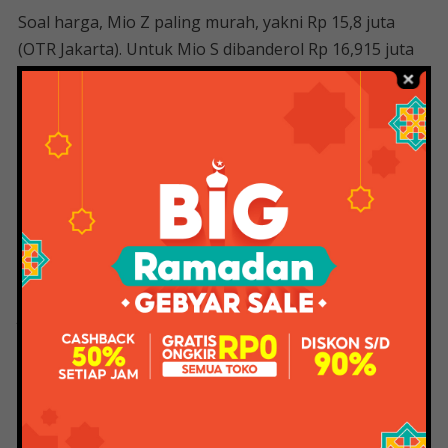
Soal harga, Mio Z paling murah, yakni Rp 15,8 juta
(OTR Jakarta). Untuk Mio S dibanderol Rp 16,915 juta
(OTR Jakarta). Harga tertinggi Mio M3 125 di pasaran
adalah Rp 17,27 juta. (OTR Jakarta).
Dapatkan berita baru dan berita terpilih setiap hari
dari Kompas.com. Join Grup Telegram “Kompas.com
News Update”, caranya klik link
https://t.me/kompascomupdate, lalu gabung. Anda
perlu menginstal aplikasi Telegram di ponsel Anda.
Jixie mencari berita yang dekat dengan minat dan
minat Anda. Buletin ini disajikan sebagai artikel pilihan
yang lebih relevan dengan minat Anda.
Informasi pribadi Anda akan digunakan untuk