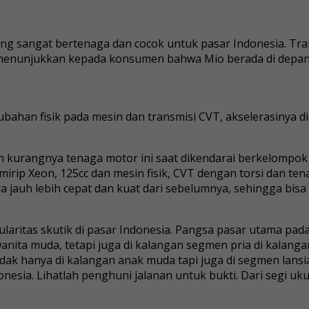
s yang sangat bertenaga dan cocok untuk pasar Indonesia. T
menunjukkan kepada konsumen bahwa Mio berada di depan s
ubahan fisik pada mesin dan transmisi CVT, akselerasinya di
rangnya tenaga motor ini saat dikendarai berkelompok d
rip Xeon, 125cc dan mesin fisik, CVT dengan torsi dan ten
a jauh lebih cepat dan kuat dari sebelumnya, sehingga bisa
ularitas skutik di pasar Indonesia. Pangsa pasar utama p
nita muda, tetapi juga di kalangan segmen pria di kalangan
dak hanya di kalangan anak muda tapi juga di segmen lansia
nesia. Lihatlah penghuni jalanan untuk bukti. Dari segi uk