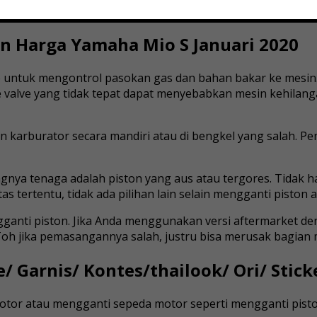
Dan Harga Yamaha Mio S Januari 2020
 untuk mengontrol pasokan gas dan bahan bakar ke mesin.
e valve yang tidak tepat dapat menyebabkan mesin kehilan
n karburator secara mandiri atau di bengkel yang salah. Pen
nya tenaga adalah piston yang aus atau tergores. Tidak ha
 tertentu, tidak ada pilihan lain selain mengganti piston a
anti piston. Jika Anda menggunakan versi aftermarket de
h jika pemasangannya salah, justru bisa merusak bagian m
/ Garnis/ Kontes/thailook/ Ori/ Stick
otor atau mengganti sepeda motor seperti mengganti piston