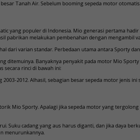
l besar Tanah Air. Sebelum booming sepeda motor otomatis
tic yang populer di Indonesia. Mio generasi pertama hadi
hasil pabrikan melakukan pembenahan dengan mengambil var
hal dari varian standar. Perbedaan utama antara Sporty dan
ing ditemuinya. Banyaknya penyakit pada motor Mio Sport
secara rinci di bawah ini:
2003-2012. Alhasil, sebagian besar sepeda motor jenis ini s
orik Mio Sporty. Apalagi jika sepeda motor yang tergolon
i. Suku cadang yang aus harus diganti, dan jika daya berku
ain menurunkannya.