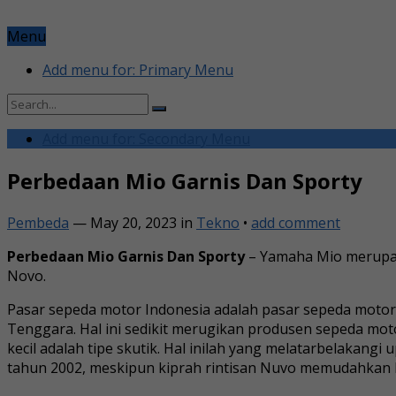
Menu
Add menu for: Primary Menu
Add menu for: Secondary Menu
Perbedaan Mio Garnis Dan Sporty
Pembeda
—
May 20, 2023
in
Tekno
•
add comment
Perbedaan Mio Garnis Dan Sporty
– Yamaha Mio merupaka
Novo.
Pasar sepeda motor Indonesia adalah pasar sepeda motor t
Tenggara. Hal ini sedikit merugikan produsen sepeda mo
kecil adalah tipe skutik. Hal inilah yang melatarbelaka
tahun 2002, meskipun kiprah rintisan Nuvo memudahkan k