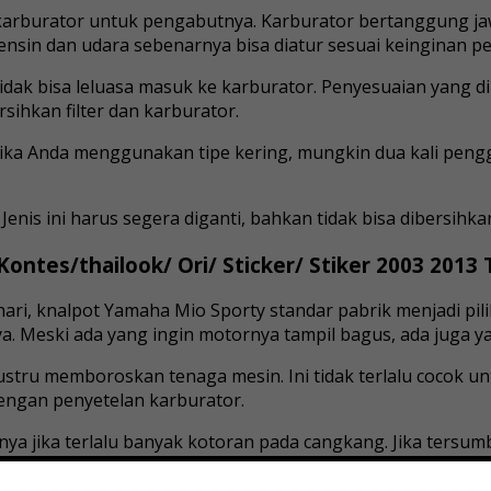
n karburator untuk pengabutnya. Karburator bertanggung 
ensin dan udara sebenarnya bisa diatur sesuai keinginan p
idak bisa leluasa masuk ke karburator. Penyesuaian yang d
sihkan filter dan karburator.
. Jika Anda menggunakan tipe kering, mungkin dua kali peng
 Jenis ini harus segera diganti, bahkan tidak bisa dibersihka
Kontes/thailook/ Ori/ Sticker/ Stiker 2003 2013 T
hari, knalpot Yamaha Mio Sporty standar pabrik menjadi pi
 Meski ada yang ingin motornya tampil bagus, ada juga ya
ru memboroskan tenaga mesin. Ini tidak terlalu cocok un
dengan penyetelan karburator.
ya jika terlalu banyak kotoran pada cangkang. Jika tersum
y mengalami kerusakan sisi knalpot. Motor lawas biasanya 