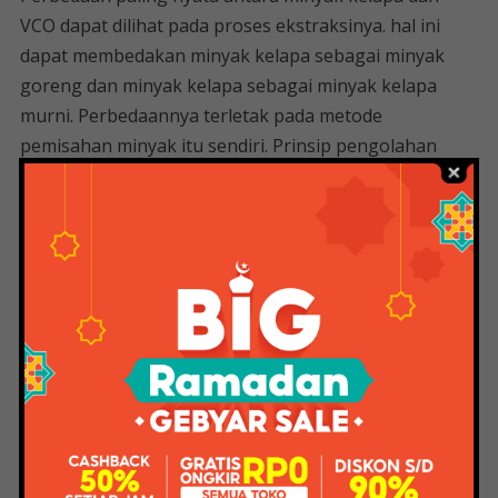
VCO dapat dilihat pada proses ekstraksinya. hal ini
dapat membedakan minyak kelapa sebagai minyak
goreng dan minyak kelapa sebagai minyak kelapa
murni. Perbedaannya terletak pada metode
pemisahan minyak itu sendiri. Prinsip pengolahan
atau ekstraksi minyak diambil dari daging buah kelapa
dengan 3 cara yaitu metode basah, metode
pengepresan dan metode ekstraksi pelarut.
Apa Perbedaan Vco Dan Evco.
Perbedaan Vco Dan Evco — Banyak
Orang…
Minyak kelapa yang sering digunakan untuk menumis
dan menggoreng makanan ini terbuat dari daging
buah kelapa segar. Hasil minyak kelapa dapat dicapai