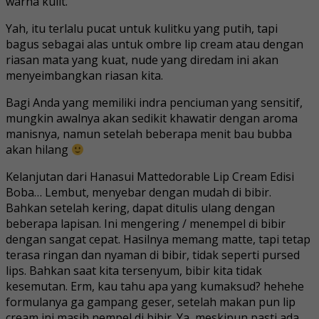
warna kulit.
Yah, itu terlalu pucat untuk kulitku yang putih, tapi
bagus sebagai alas untuk ombre lip cream atau dengan
riasan mata yang kuat, nude yang diredam ini akan
menyeimbangkan riasan kita.
Bagi Anda yang memiliki indra penciuman yang sensitif,
mungkin awalnya akan sedikit khawatir dengan aroma
manisnya, namun setelah beberapa menit bau bubba
akan hilang
Kelanjutan dari Hanasui Mattedorable Lip Cream Edisi
Boba… Lembut, menyebar dengan mudah di bibir.
Bahkan setelah kering, dapat ditulis ulang dengan
beberapa lapisan. Ini mengering / menempel di bibir
dengan sangat cepat. Hasilnya memang matte, tapi tetap
terasa ringan dan nyaman di bibir, tidak seperti pursed
lips. Bahkan saat kita tersenyum, bibir kita tidak
kesemutan. Erm, kau tahu apa yang kumaksud? hehehe
formulanya ga gampang geser, setelah makan pun lip
cream ini masih nempel di bibir. Ya, meskipun pasti ada