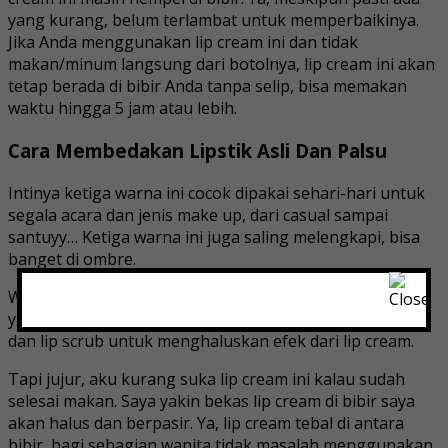
yang kurang, belum terlambat untuk memperbaikinya.
Jika Anda menggunakan lip cream ini dan tidak
makan/minum langsung dari botolnya, lip cream ini akan
tetap berada di bibir Anda tanpa selip, bisa memakan
waktu hingga 5 jam atau lebih.
Cara Membedakan Lipstik Asli Dan Palsu
Intinya ketiga warna ini cocok dipakai sehari-hari untuk
segala acara dan jenis make up, dari casual sampai
santuyy… Ketiga warna ini juga saling melengkapi, bisa
banget di ombre.
Walaupun lip cream ini cukup bersahabat dengan bibir
yang kering, namun lebih baik menggunakan lip balm
dan lip scrub untuk menghaluskan efek dari lip cream.
Tapi jujur, aku kurang suka lip cream ini kalau sudah
selesai makan. Saya yakin bekas lip cream di bibir saya
akan halus dan berpasir. Ya, lip cream tebal di antara
bibir, bagi sebagian wanita tidak masalah menggunakan