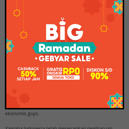
pengendara memutar gas.
Tak hanya itu, panel indikator full digital juga menjadi
salah satu fitur yang memudahkan pengendara
mengetahui kondisi motor yang dikendarainya secara
lebih informatif dan modern. Tentunya dengan segala
fitur yang ditawarkan oleh Yamaha Lexi 125, tidak
heran jika skutik ini menjadi salah satu motor yang
ditunggu-tunggu oleh konsumen di Indonesia.
Poin Plus Lexi Dibanding Deretan Skutik 125
Cc Yamaha Halaman All
Yamaha Lexi 125 ini akan berada di kisaran Rp 17
jutaan hingga Rp 20 jutaan. Harganya lumayan
ekonomis guys.
Yamaha Indonesia telah menerapkan pembaruan