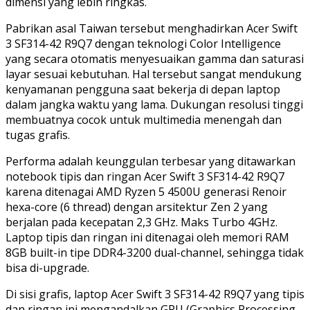
dimensi yang lebih ringkas.
Pabrikan asal Taiwan tersebut menghadirkan Acer Swift
3 SF314-42 R9Q7 dengan teknologi Color Intelligence
yang secara otomatis menyesuaikan gamma dan saturasi
layar sesuai kebutuhan. Hal tersebut sangat mendukung
kenyamanan pengguna saat bekerja di depan laptop
dalam jangka waktu yang lama. Dukungan resolusi tinggi
membuatnya cocok untuk multimedia menengah dan
tugas grafis.
Performa adalah keunggulan terbesar yang ditawarkan
notebook tipis dan ringan Acer Swift 3 SF314-42 R9Q7
karena ditenagai AMD Ryzen 5 4500U generasi Renoir
hexa-core (6 thread) dengan arsitektur Zen 2 yang
berjalan pada kecepatan 2,3 GHz. Maks Turbo 4GHz.
Laptop tipis dan ringan ini ditenagai oleh memori RAM
8GB built-in tipe DDR4-3200 dual-channel, sehingga tidak
bisa di-upgrade.
Di sisi grafis, laptop Acer Swift 3 SF314-42 R9Q7 yang tipis
dan ringan ini mengandalkan GPU (Graphics Processing