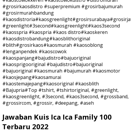
#kaoscowokkeren #kaoscowokdistro #distromurah
#grosirkaosdistro #superpremium #grosirbajumurah
#grosirmurahbandung
#kaosdistroria#kaosgreenlight#grosirsurabaya#grosirj
#greenlight#3second#kaosgreenlight#kaos3second
#kaosspria #kaospria #kaos distro#kaoskeren
#kaosdistrobandung#kaosblithoriginal
#blith#grosirkaos#kaosmurah #kaosoblong
#lenganpendek #kaoscowok
#kaospanjang#bajudistro#bajuoriginal
#kaosprigooriginal #bajudistro#bajuoriginal
#bajuoriginal #kaosmurah #bajumurah #kaosmotor
#kaosjepang#kaosamurai
#kaostemajepang#kaosoriginal #kaosblith
#Bajupria#Top #tshirt, #tshirtoriginal, #greenlight,
#kaosgreenlight, #3second, #kaos3second, #grossband,
#grossircom, #grossir, #deepang, #aseh
Jawaban Kuis Ica Ica Family 100
Terbaru 2022