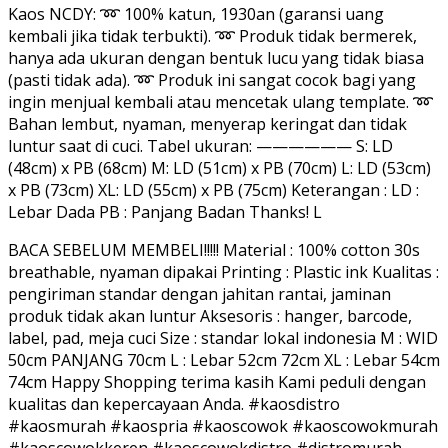
Kaos NCDY: ➿ 100% katun, 1930an (garansi uang
kembali jika tidak terbukti). ➿ Produk tidak bermerek,
hanya ada ukuran dengan bentuk lucu yang tidak biasa
(pasti tidak ada). ➿ Produk ini sangat cocok bagi yang
ingin menjual kembali atau mencetak ulang template. ➿
Bahan lembut, nyaman, menyerap keringat dan tidak
luntur saat di cuci. Tabel ukuran: —————— S: LD
(48cm) x PB (68cm) M: LD (51cm) x PB (70cm) L: LD (53cm)
x PB (73cm) XL: LD (55cm) x PB (75cm) Keterangan : LD :
Lebar Dada PB : Panjang Badan Thanks! L
BACA SEBELUM MEMBELI!!!!! Material : 100% cotton 30s
breathable, nyaman dipakai Printing : Plastic ink Kualitas :
pengiriman standar dengan jahitan rantai, jaminan
produk tidak akan luntur Aksesoris : hanger, barcode,
label, pad, meja cuci Size : standar lokal indonesia M : WID
50cm PANJANG 70cm L : Lebar 52cm 72cm XL : Lebar 54cm
74cm Happy Shopping terima kasih Kami peduli dengan
kualitas dan kepercayaan Anda. #kaosdistro
#kaosmurah #kaospria #kaoscowok #kaoscowokmurah