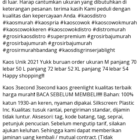
di luar. Harap cantumkan ukuran yang dibutuhkan di
keterangan pesanan. terima kasih Kami peduli dengan
kualitas dan kepercayaan Anda. #kaosdistro
#kaosmurah #kaospria #kaoscowok #kaoscowokmurah
#kaoscowokkeren #kaoscowokdistro #distromurah
#grosirkaosdistro #superpremium #grosirbajumurah
#grosirbajumurah #grosirbajumurah
#grosirmurahbandang #kaosdisgrinserjablight
Kaos Unik 2021 Yukk buruan order ukuran M panjang 70
lebar 50 L panjang 72 lebar 52 XL panjang 74 lebar 54
Happy shopping!!!
Kaos 3second 3second kaos greenlight kualitas terbaik
harga murah❗️ BACA SEBELUM MEMBELI!!!!! Bahan: 100%
katun 1930-an keren, nyaman dipakai. Silkscreen: Plastic
Inc. Kualitas: tusuk rantai, pengiriman standar, dijamin
tidak luntur. Aksesori: tag, kode batang, tag, seprai,
petunjuk pencucian. Sebelum mengutip tarif, silakan
ajukan keluhan. Sehingga kami dapat memberikan
jaminan uang kembali / mutual contract. (Tidak