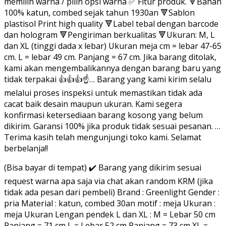
memilih warna / pilih opsi warna ✅ Fitur produk. 🔻Bahan
100% katun, combed sejak tahun 1930an 🔻Sablon
plastisol Print high quality 🔻Label tebal dengan barcode
dan hologram 🔻Pengiriman berkualitas 🔻Ukuran: M, L
dan XL (tinggi dada x lebar) Ukuran meja cm = lebar 47-65
cm. L = lebar 49 cm. Panjang = 67 cm. Jika barang ditolak,
kami akan mengembalikannya dengan barang baru yang
tidak terpakai 👍👍👍☝… Barang yang kami kirim selalu
melalui proses inspeksi untuk memastikan tidak ada
cacat baik desain maupun ukuran. Kami segera
konfirmasi ketersediaan barang kosong yang belum
dikirim. Garansi 100% jika produk tidak sesuai pesanan. …
Terima kasih telah mengunjungi toko kami. Selamat
berbelanja!!
(Bisa bayar di tempat) ✔️ Barang yang dikirim sesuai
request warna apa saja via chat akan random KRM (jika
tidak ada pesan dari pembeli) Brand : Greenlight Gender :
pria Material : katun, combed 30an motif : meja Ukuran :
meja Ukuran Lengan pendek L dan XL : M = Lebar 50 cm
Panjang = 71 cm L = Lebar 52 cm Panjang = 73 cm XL =