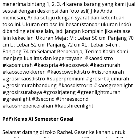
menerima bintang 1, 2, 3, 4 karena barang yang kami jual
sesuai dengan deskripsi dan foto asli) Jika Anda
memesan, Anda setuju dengan syarat dan ketentuan
toko ini. Ukuran etalase ini besar (standar ukuran Indo)
dibanding etalase lain, jadi jangan komplain jika etalase
lain kekecilan. Ukuran Meja : M : Lebar 50 cm, Panjang 70
cm L : Lebar 52 cm, Panjang 72 cm XL : Lebar 54 cm,
Panjang 74 cm Selamat Berbelanja, Terima Kasih Kami
menjaga kualitas dan kepercayaan. #kaosdistro
#kaosmurah #kaospria #kaoscowok #kaosmurah
#kaoscowokkeren #kaoscowokdistro #distromurah
#grosirkaosdistro #superpremium #grosirbajumurah
#grosirmurahbandung #kaosdistroria #kaosgreenlight
#grosirsurabaya #grosirjateng #greenlightmurah
#greenlight #3second #threesecond
#kaoshrepencerahan #kaoshreenlight
Pdf) Ke;as Xi Semester Gasal
Selamat datang di toko Rachel. Geser ke kanan untuk