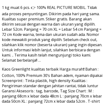
1 kg muat 6 pcs. 👉 100% REAL PICTURE MOBIL. Tidak
ada proses penyuntingan. Dikirim pada hari yang sama.
Kualitas super premium. Stiker gratis. Barang akan
dikirim sesuai dengan warna dan ukuran yang dipilih.
Lebar 52cm. Panjang = 70 cm XL = Lebar 54 cm Panjang =
72 cm Kode warna, tema dan ukuran sudah ada. Nomor
kode mewakili produk yang dipilih. Sebelum check out,
silahkan klik nomor (beserta ukuran) yang ingin dipesan.
Untuk informasi lebih lanjut, silahkan berbicara dengan
kami. .. Terima kasih telah mengunjungi toko kami.
Selamat berbelanja!! …
Kaos Greenlight kualitas terbaik Harga murah❗️ Bahan :
Cotton, 100% Premium 30’s Bahan adem, nyaman dipakai
Screenprint : Tinta plastik, high density Kualitas :
Pengiriman standar dengan jahitan rantai, tidak luntur
Garansi Aksesoris : tag, barcode, Tag Size Chart : M :
panjang 68cm x lebar dada 48cm L : panjang 70cm x lebar
dada 50cm XL : panjang 72cm x lebar dada 52cm . T-shirt