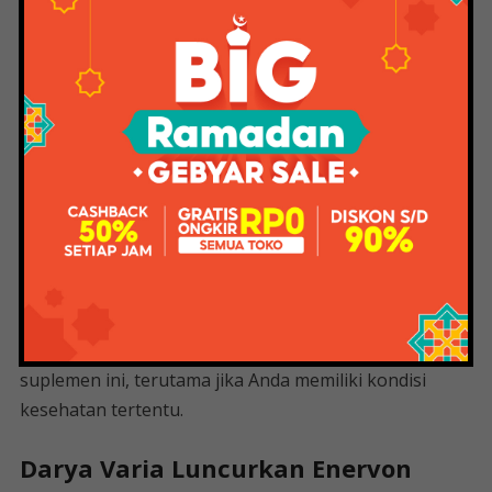
kelebihan dan kekurangan kedua vitamin ini!
Vitamin ini merupakan suplemen yang berfungsi
untuk membantu sistem kekebalan tubuh, tidak hanya
mengandung vitamin C tetapi suplemen ini juga
mengandung vitamin B kompleks. Selain untuk
menjaga daya tahan tubuh, Enervon C sering
digunakan untuk membantu mengatasi kekurangan
vitamin dan mempercepat pemulihan.
Meskipun dapat dibeli secara gratis, Anda sebaiknya
berkonsultasi dengan dokter sebelum menggunakan
suplemen ini, terutama jika Anda memiliki kondisi
kesehatan tertentu.
Darya Varia Luncurkan Enervon