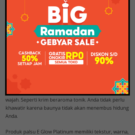
Ada perbedaan tekstur krim siang dan malam yang
lama dengan yang baru. Warna day creamnya putih
gading, dan night creamnya putih violet. Meski tekstur
krim lama melembutkan kulit, namun kering dan
kencang. Sedangkan tekstur krim siang dan malam
yang baru lebih creamy. Sangat mudah untuk
mengaplikasikannya secara merata pada kulit wajah.
Untuk wanginya, face gelnya masih sama, wanginya
mild. Perbedaannya adalah toner ini memiliki aroma
yang sedikit lebih kuat, dan sekarang memiliki aroma
yang lembut dan menyenangkan saat dioleskan ke
wajah. Seperti krim beraroma tonik. Anda tidak perlu
khawatir karena baunya tidak akan menembus hidung
Anda.
Produk palsu E Glow Platinum memiliki tekstur, warna,