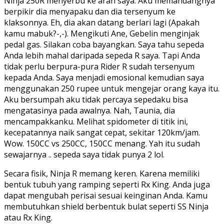
Ninja 250R menyerbu ke arah saya. Aku memandangnya
berpikir dia menyapaku dan dia tersenyum ke
klaksonnya. Eh, dia akan datang berlari lagi (Apakah
kamu mabuk?-,-). Mengikuti Ane, Gebelin menginjak
pedal gas. Silakan coba bayangkan. Saya tahu sepeda
Anda lebih mahal daripada sepeda R saya. Tapi Anda
tidak perlu berpura-pura Rider R sudah tersenyum
kepada Anda. Saya menjadi emosional kemudian saya
menggunakan 250 rupee untuk mengejar orang kaya itu.
Aku bersumpah aku tidak percaya sepedaku bisa
mengatasinya pada awalnya. Nah, Taunia, dia
mencampakkanku. Melihat spidometer di titik ini,
kecepatannya naik sangat cepat, sekitar 120km/jam.
Wow. 150CC vs 250CC, 150CC menang. Yah itu sudah
sewajarnya .. sepeda saya tidak punya 2 lol.
Secara fisik, Ninja R memang keren. Karena memiliki
bentuk tubuh yang ramping seperti Rx King. Anda juga
dapat mengubah perisai sesuai keinginan Anda. Kamu
membutuhkan shield berbentuk bulat seperti SS Ninja
atau Rx King.