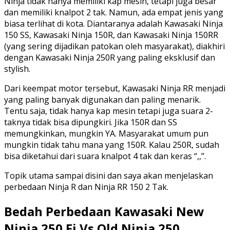
Ninja tidak hanya memiliki kap mesin, tetapi juga besar
dan memiliki knalpot 2 tak. Namun, ada empat jenis yang
biasa terlihat di kota. Diantaranya adalah Kawasaki Ninja
150 SS, Kawasaki Ninja 150R, dan Kawasaki Ninja 150RR
(yang sering dijadikan patokan oleh masyarakat), diakhiri
dengan Kawasaki Ninja 250R yang paling eksklusif dan
stylish.
Dari keempat motor tersebut, Kawasaki Ninja RR menjadi
yang paling banyak digunakan dan paling menarik.
Tentu saja, tidak hanya kap mesin tetapi juga suara 2-
taknya tidak bisa dipungkiri. Jika 150R dan SS
memungkinkan, mungkin YA. Masyarakat umum pun
mungkin tidak tahu mana yang 150R. Kalau 250R, sudah
bisa diketahui dari suara knalpot 4 tak dan keras “,,”.
Topik utama sampai disini dan saya akan menjelaskan
perbedaan Ninja R dan Ninja RR 150 2 Tak.
Bedah Perbedaan Kawasaki New
Ninja 250 Fi Vs Old Ninja 250