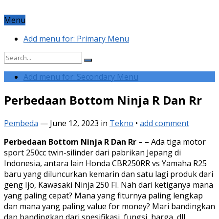
Menu
Add menu for: Primary Menu
Add menu for: Secondary Menu
Perbedaan Bottom Ninja R Dan Rr
Pembeda
—
June 12, 2023
in
Tekno
•
add comment
Perbedaan Bottom Ninja R Dan Rr
– – Ada tiga motor
sport 250cc twin-silinder dari pabrikan Jepang di
Indonesia, antara lain Honda CBR250RR vs Yamaha R25
baru yang diluncurkan kemarin dan satu lagi produk dari
geng Ijo, Kawasaki Ninja 250 FI. Nah dari ketiganya mana
yang paling cepat? Mana yang fiturnya paling lengkap
dan mana yang paling value for money? Mari bandingkan
dan bandingkan dari spesifikasi, fungsi, harga, dll.