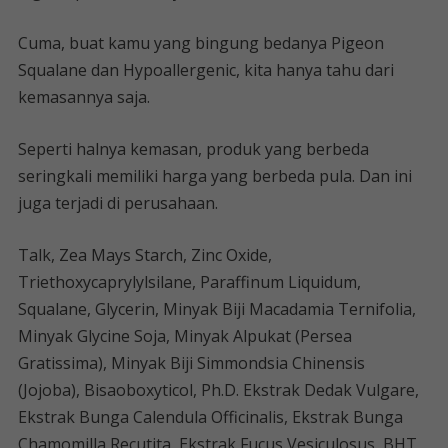
Cuma, buat kamu yang bingung bedanya Pigeon
Squalane dan Hypoallergenic, kita hanya tahu dari
kemasannya saja.
Seperti halnya kemasan, produk yang berbeda
seringkali memiliki harga yang berbeda pula. Dan ini
juga terjadi di perusahaan.
Talk, Zea Mays Starch, Zinc Oxide,
Triethoxycaprylylsilane, Paraffinum Liquidum,
Squalane, Glycerin, Minyak Biji Macadamia Ternifolia,
Minyak Glycine Soja, Minyak Alpukat (Persea
Gratissima), Minyak Biji Simmondsia Chinensis
(Jojoba), Bisaoboxyticol, Ph.D. Ekstrak Dedak Vulgare,
Ekstrak Bunga Calendula Officinalis, Ekstrak Bunga
Chamomilla Recutita, Ekstrak Fucus Vesiculosus, BHT,