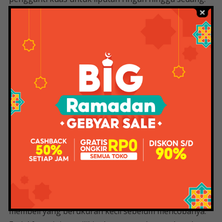
Kedua kue tersebut memiliki 3 warna yaitu Innocent
White, Fair Yellow dan Warm Beige.
Ini adalah produk paling umum untuk penggunaan
sehari-hari karena bedak taburnya. Beras dan tepung
terigu sangat baik bila digunakan pada wajah. Produk
ini mengandung Squalane dan Jojoba Oil untuk
menjaga kelembapan kulit dan Chamomile Extract
untuk melindungi kulit dari iritasi ringan. Hanya
memiliki satu shade yaitu Translucent, transparan
untuk menyatu dengan kulit di wajah.
Dikemas dalam tabung atas flip putih dengan tutup
biru muda. Ada dua ukuran, 40g dan 100g. Bagi Anda
yang baru pertama kali mencobanya, Anda bisa
membeli yang berukuran kecil sebelum mencobanya.