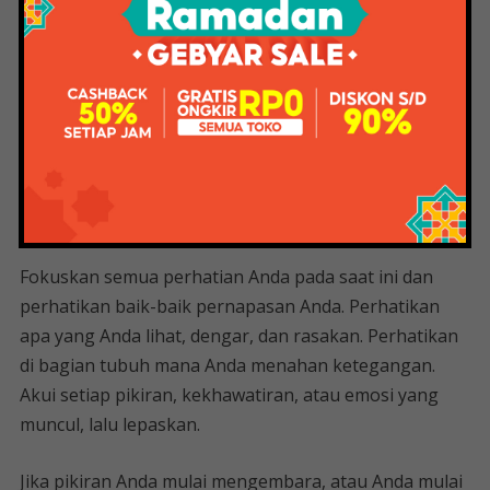
Mindfulness mengurangi reaktivitas emosional,
kecemasan, dan depresi.
Mulailah dengan mencari tempat yang tenang di mana
Anda tidak akan terganggu. Duduklah dengan nyaman
dan perhatikan pikiran Anda. Biarkan pikiran Anda
melewati pikiran Anda, datang dan pergi dari
kesadaran Anda.
Fokuskan semua perhatian Anda pada saat ini dan
perhatikan baik-baik pernapasan Anda. Perhatikan
apa yang Anda lihat, dengar, dan rasakan. Perhatikan
di bagian tubuh mana Anda menahan ketegangan.
Akui setiap pikiran, kekhawatiran, atau emosi yang
muncul, lalu lepaskan.
Jika pikiran Anda mulai mengembara, atau Anda mulai