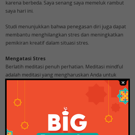
karena berbeda. Saya senang saya memeluk rambut
saya hari ini.
Studi menunjukkan bahwa penegasan diri juga dapat
membantu menghilangkan stres dan meningkatkan
pemikiran kreatif dalam situasi stres.
Mengatasi Stres
Berlatih meditasi penuh perhatian. Meditasi mindful
adalah meditasi yang mengharuskan Anda untuk
fokus pada saat ini. Berlatih meditasi penuh perhatian
menempatkan fokus hanya pada menjadi dan tidak
melakukan hal lain saat ini.
Anda dapat bermeditasi selama 30 menit per hari.
Jumlah inipun menghasilkan perubahan yang
menguntungkan pada perilaku dan fungsi otak.