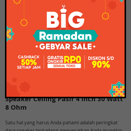
Ini diukur dalam watt (W), deskripsi daya speaker yang
menunjukkan seberapa besar daya yang dapat
ditangani speaker tanpa kehilangan. Speaker Anda
mungkin rusak jika terkena daya lebih dari yang
ditentukan dalam spesifikasi
(Tingkat Daya Puncak) mengacu pada jumlah daya
yang dapat disampaikan secara instan oleh pembicara
Namun, peringkat daya puncak ini tidak memiliki
kegunaan praktis
Speaker Ceiling Pasif 4 Inch 30 Watt
8 Ohm
Satu hal yang harus Anda pahami adalah peringkat
daya speaker terkadang menyesatkan Anda mungkin