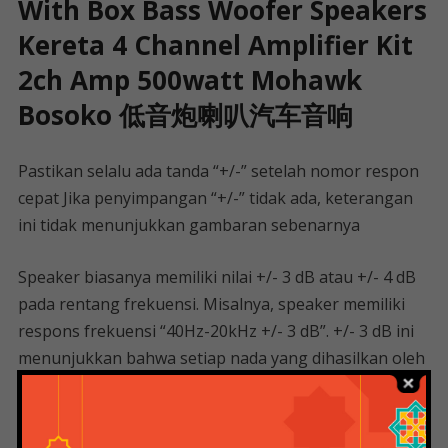
With Box Bass Woofer Speakers
Kereta 4 Channel Amplifier Kit
2ch Amp 500watt Mohawk
Bosoko 低音炮喇叭汽车音响
Pastikan selalu ada tanda “+/-” setelah nomor respon
cepat Jika penyimpangan “+/-” tidak ada, keterangan
ini tidak menunjukkan gambaran sebenarnya
Speaker biasanya memiliki nilai +/- 3 dB atau +/- 4 dB
pada rentang frekuensi. Misalnya, speaker memiliki
respons frekuensi “40Hz-20kHz +/- 3 dB”. +/- 3 dB ini
menunjukkan bahwa setiap nada yang dihasilkan oleh
speaker akan berada dalam jarak 3 dB dari suara lain
di seluruh rentang frekuensi. Artinya, telinga Anda
tidak akan kehilangan suara