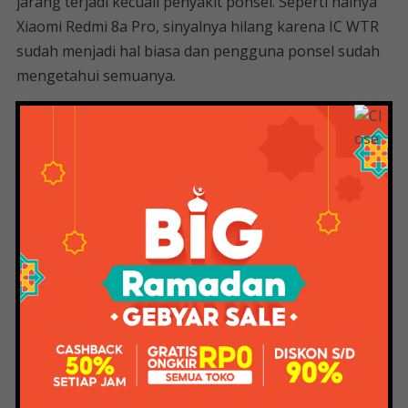
jarang terjadi kecuali penyakit ponsel. Seperti halnya
Xiaomi Redmi 8a Pro, sinyalnya hilang karena IC WTR
sudah menjadi hal biasa dan pengguna ponsel sudah
mengetahui semuanya.
Sedangkan jika hp android anda tidak mempunyai
penyakit seperti IC WTR yang bermasalah, jika anda
menggunakannya sampai 5 tahun dan sering
menggunakan mode flight tetap tidak akan ada
masalah dan sinyal tetap tidak hilang.
Misalnya saja jika Anda tidak mempunyai uang, Anda
tidak perlu terburu-buru untuk melayani IC WTR
karena Anda masih bisa menggunakan WiFi. Sekian
dari saya, jika anda mempunyai laptop ROG dan mati
total, anda bisa membaca artikel tentang laptop ROG
mati total dan apakah bisa diperbaiki dengan biaya