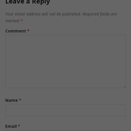
Leave a Reply
Your email address will not be published.
Required fields are
marked
*
Comment
*
Name
*
Email
*