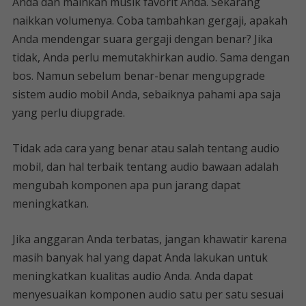
Anda dan mainkan musik favorit Anda. Sekarang
naikkan volumenya. Coba tambahkan gergaji, apakah
Anda mendengar suara gergaji dengan benar? Jika
tidak, Anda perlu memutakhirkan audio. Sama dengan
bos. Namun sebelum benar-benar mengupgrade
sistem audio mobil Anda, sebaiknya pahami apa saja
yang perlu diupgrade.
Tidak ada cara yang benar atau salah tentang audio
mobil, dan hal terbaik tentang audio bawaan adalah
mengubah komponen apa pun jarang dapat
meningkatkan.
Jika anggaran Anda terbatas, jangan khawatir karena
masih banyak hal yang dapat Anda lakukan untuk
meningkatkan kualitas audio Anda. Anda dapat
menyesuaikan komponen audio satu per satu sesuai