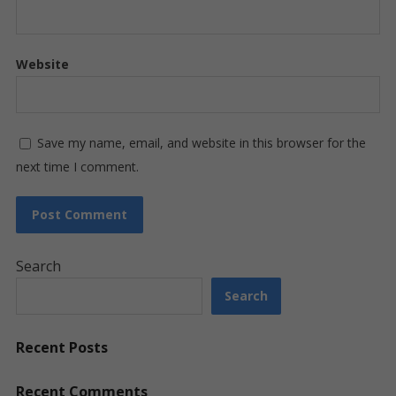
Website
Save my name, email, and website in this browser for the
next time I comment.
Search
Search
Recent Posts
Recent Comments