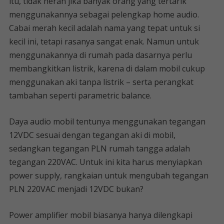
itu, tidak heran jika banyak orang yang tertarik
menggunakannya sebagai pelengkap home audio.
Cabai merah kecil adalah nama yang tepat untuk si
kecil ini, tetapi rasanya sangat enak. Namun untuk
menggunakannya di rumah pada dasarnya perlu
membangkitkan listrik, karena di dalam mobil cukup
menggunakan aki tanpa listrik – serta perangkat
tambahan seperti parametric balance.
Daya audio mobil tentunya menggunakan tegangan
12VDC sesuai dengan tegangan aki di mobil,
sedangkan tegangan PLN rumah tangga adalah
tegangan 220VAC. Untuk ini kita harus menyiapkan
power supply, rangkaian untuk mengubah tegangan
PLN 220VAC menjadi 12VDC bukan?
Power amplifier mobil biasanya hanya dilengkapi