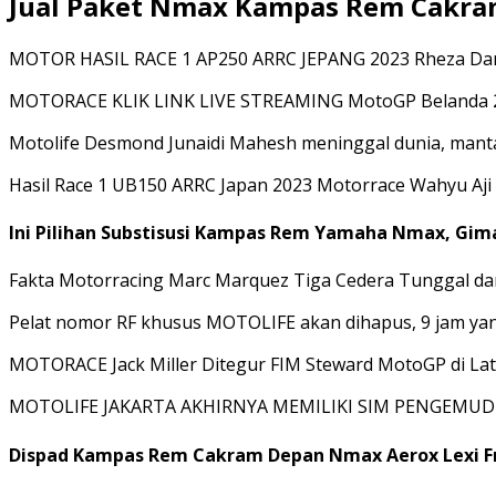
Jual Paket Nmax Kampas Rem Cakram
MOTOR HASIL RACE 1 AP250 ARRC JEPANG 2023 Rheza Danic
MOTORACE KLIK LINK LIVE STREAMING MotoGP Belanda 202
Motolife Desmond Junaidi Mahesh meninggal dunia, manta
Hasil Race 1 UB150 ARRC Japan 2023 Motorrace Wahyu Aji
Ini Pilihan Substisusi Kampas Rem Yamaha Nmax, Gi
Fakta Motorracing Marc Marquez Tiga Cedera Tunggal da
Pelat nomor RF khusus MOTOLIFE akan dihapus, 9 jam yang 
MOTORACE Jack Miller Ditegur FIM Steward MotoGP di Lat
MOTOLIFE JAKARTA AKHIRNYA MEMILIKI SIM PENGEMUDI
Dispad Kampas Rem Cakram Depan Nmax Aerox Lexi Fre