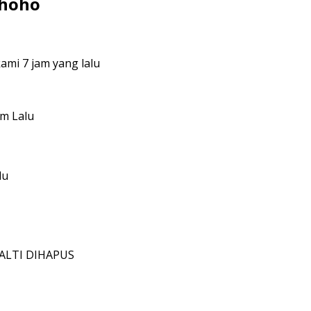
Choho
mi 7 jam yang lalu
am Lalu
lu
ALTI DIHAPUS