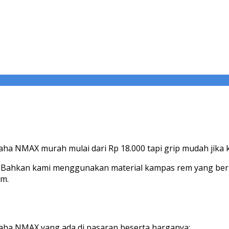
a NMAX murah mulai dari Rp 18.000 tapi grip mudah jika ka
. Bahkan kami menggunakan material kampas rem yang berb
om.
maha NMAX yang ada di pasaran beserta harganya: