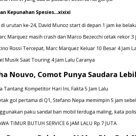
wan Kepunahan Spesies…xixixi
di urutan ke-24, David Munoz start di depan 1 jam ke bela
c Marquez masih crash dan Marco Bezecchi cetak rekor 3 j
o Rossi Tercepat, Marc Marquez Keluar 10 Besar 4 Jam La
 Musik Saat Touring 4 Jam Lalu Caranya
a Nouvo, Comot Punya Saudara Lebi
Tantang Kompetitor Hari Ini, Fakta 5 Jam Lalu
tak gol pertama di Q1, Stefano Nepa memimpin 5 jam seb
akan paku sandal ban mobil terduga maling, kata polisi 
WA TIMUR BUTUH SERVICE 6 JAM LALU Rp 7 JUTA