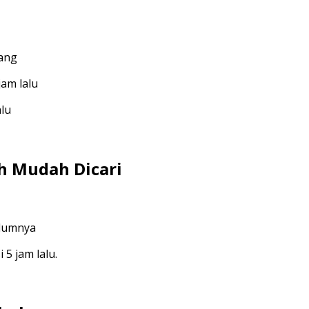
kang
am lalu
lu
h Mudah Dicari
elumnya
5 jam lalu.