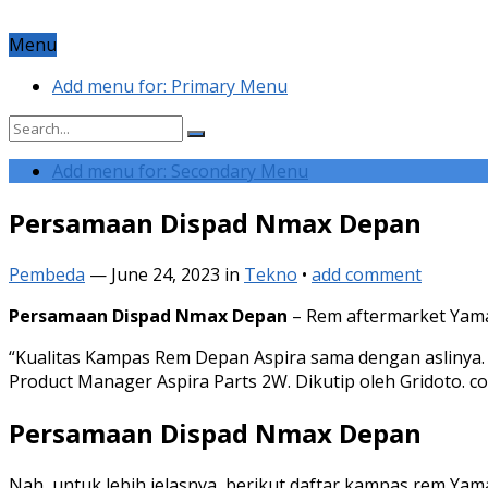
Menu
Add menu for: Primary Menu
Add menu for: Secondary Menu
Persamaan Dispad Nmax Depan
Pembeda
—
June 24, 2023
in
Tekno
•
add comment
Persamaan Dispad Nmax Depan
– Rem aftermarket Yamah
“Kualitas Kampas Rem Depan Aspira sama dengan aslinya
Product Manager Aspira Parts 2W. Dikutip oleh Gridoto. c
Persamaan Dispad Nmax Depan
Nah, untuk lebih jelasnya, berikut daftar kampas rem Ya