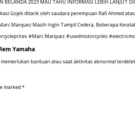
N BELANDA 2023 MAU TAHU INFORMASI LEBIH LANJUT DI
ikasi Gojek ditarik oleh saudara perempuan Rafi Ahmed atas
arc Marquez Masih Ingin Tampil Cedera, Beberapa Kecelak
cycleprices #Marc Marquez #usedmotorcycles #electricmo
 Rem Yamaha
 memerlukan bantuan atau saat aktivitas abnormal terdetek
are marked
*