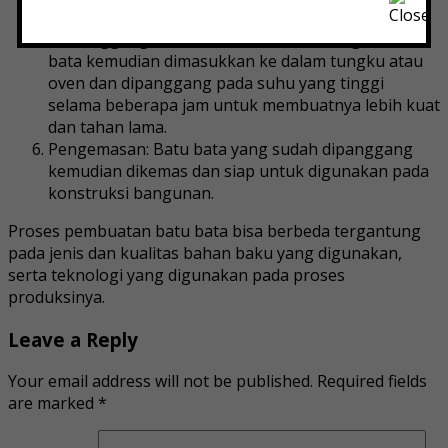
mengeringkan.
Pemanggangan: Setelah batu bata kering, batu
bata kemudian dimasukkan ke dalam tungku atau
oven dan dipanggang pada suhu yang tinggi
selama beberapa jam untuk membuatnya lebih kuat
dan tahan lama.
Pengemasan: Batu bata yang sudah dipanggang
kemudian dikemas dan siap untuk digunakan pada
konstruksi bangunan.
Proses pembuatan batu bata bisa berbeda tergantung
pada jenis dan kualitas bahan baku yang digunakan,
serta teknologi yang digunakan pada proses
produksinya.
Leave a Reply
Your email address will not be published.
Required fields
are marked
*