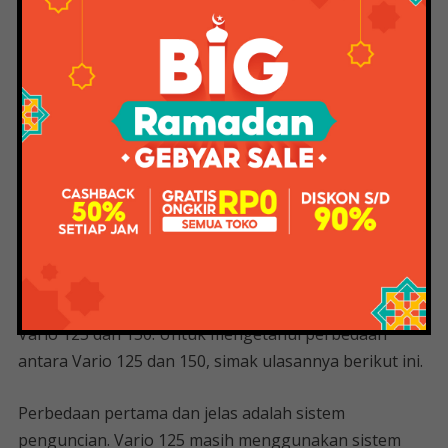
adalah speedometernya menggunakan Full Digital dan
di dashboard analog.
Ini termasuk voltmeter baterai yang dapat digunakan
untuk memantau jika baterai hampir habis, dan
sepeda ini tidak lagi menggunakan engkol, bug, atau
starter.
Ini Ukuran Velg Vario 150 Lama Dan Baru!
Awas Keliru
Seperti itulah persamaan yang bisa dilihat antara
Vario 125 dan 150. Untuk mengetahui perbedaan
antara Vario 125 dan 150, simak ulasannya berikut ini.
Perbedaan pertama dan jelas adalah sistem
penguncian. Vario 125 masih menggunakan sistem