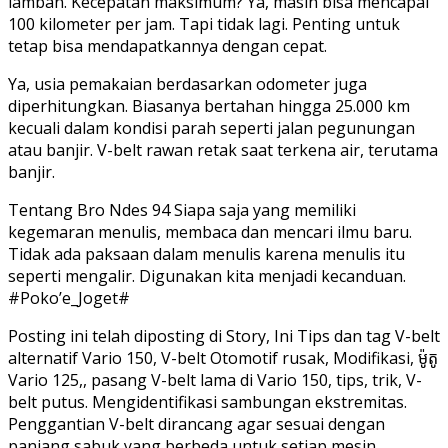
lamban. Kecepatan maksimum? Ya, masih bisa mencapai
100 kilometer per jam. Tapi tidak lagi. Penting untuk
tetap bisa mendapatkannya dengan cepat.
Ya, usia pemakaian berdasarkan odometer juga
diperhitungkan. Biasanya bertahan hingga 25.000 km
kecuali dalam kondisi parah seperti jalan pegunungan
atau banjir. V-belt rawan retak saat terkena air, terutama
banjir.
Tentang Bro Ndes 94 Siapa saja yang memiliki
kegemaran menulis, membaca dan mencari ilmu baru.
Tidak ada paksaan dalam menulis karena menulis itu
seperti mengalir. Digunakan kita menjadi kecanduan.
#Poko’e_Joget#
Posting ini telah diposting di Story, Ini Tips dan tag V-belt
alternatif Vario 150, V-belt Otomotif rusak, Modifikasi, ម៉ូតូ
Vario 125,, pasang V-belt lama di Vario 150, tips, trik, V-
belt putus. Mengidentifikasi sambungan ekstremitas.
Penggantian V-belt dirancang agar sesuai dengan
panjang sabuk yang berbeda untuk setiap mesin