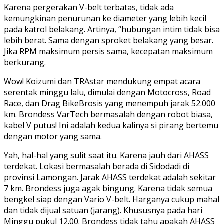
Karena pergerakan V-belt terbatas, tidak ada
kemungkinan penurunan ke diameter yang lebih kecil
pada katrol belakang. Artinya, “hubungan intim tidak bisa
lebih berat. Sama dengan sproket belakang yang besar.
Jika RPM maksimum persis sama, kecepatan maksimum
berkurang.
Wow! Koizumi dan TRAstar mendukung empat acara
serentak minggu lalu, dimulai dengan Motocross, Road
Race, dan Drag BikeBrosis yang menempuh jarak 52.000
km. Brondess VarTech bermasalah dengan robot biasa,
kabel V putus! Ini adalah kedua kalinya si pirang bertemu
dengan motor yang sama.
Yah, hal-hal yang sulit saat itu. Karena jauh dari AHASS
terdekat. Lokasi bermasalah berada di Sidodadi di
provinsi Lamongan. Jarak AHASS terdekat adalah sekitar
7 km. Brondess juga agak bingung. Karena tidak semua
bengkel siap dengan Vario V-belt. Harganya cukup mahal
dan tidak dijual satuan (jarang). Khususnya pada hari
Minggu pukul 12.00. Brondess tidak tahu apakah AHASS