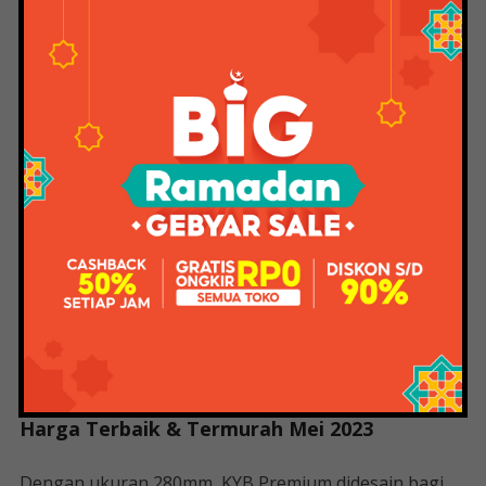
berikut shockbreaker terbaik untuk sepeda matic.
Bagi anda yang sedang mencari shockbreaker murah
namun dengan kualitas pabrikan maka produk dari
KYB ini bisa anda miliki. Diberi nama KYB Premium
atau Kayaba Premium, mengecewakan sepeda motor
besutan Astra ini.
Dari segi tampilan, KYB Premium memiliki desain yang
tidak terlalu berbeda dengan produk bawaannya.
Perbedaannya adalah warna yang digunakan. Ada tiga
pilihan warna pada shockbreaker ini yakni merah,
hitam dan putih.
Jual Jual Shok Belakang Mega Pro Second
Harga Terbaik & Termurah Mei 2023
Dengan ukuran 280mm, KYB Premium didesain bagi