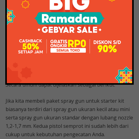
W Electric Spray Gun Hvlp Cat Gun
High Power Listrik Cat + Ukuran
Nozzle Flow Control 1800ml
Kapasitas Prostormer|senjata
Semprot|
Berbagai ukuran lubang pistol semprot dibuat untuk
memenuhi kebutuhan pengecatan yang berbeda.
Secara umum dapat dijelaskan sebagai berikut.
Jika kita membeli paket spray gun untuk starter kit
biasanya terdiri dari spray gun ukuran kecil atau mini
serta spray gun ukuran standar dengan lubang nozzle
1,2-1,7 mm. Kedua pistol semprot ini sudah lebih dari
cukup untuk kebutuhan pengecatan Anda.