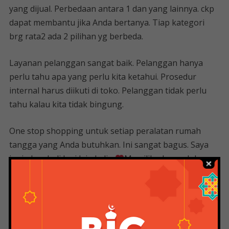
yang dijual. Perbedaan antara 1 dan yang lainnya. ckp
dapat membantu jika Anda bertanya. Tiap kategori
brg rata2 ada 2 pilihan yg berbeda.
Layanan pelanggan sangat baik. Pelanggan hanya
perlu tahu apa yang perlu kita ketahui. Prosedur
internal harus diikuti di toko. Pelanggan tidak perlu
tahu kalau kita tidak bingung.
One stop shopping untuk setiap peralatan rumah
tangga yang Anda butuhkan. Ini sangat bagus. Saya
ingin kembali lagi lain kali~
Memilih ukuran lubang
pistol semprot sesuai penggunaan dan bahan cat.
Pistol semprot di pasaran memiliki ukuran lubang
atau ujung nosel yang berbeda. Umumnya lubang
spray gun yang beredar adalah 0.8mm, 1.0mm, 1.4mm,
1.7mm dan 2mm.