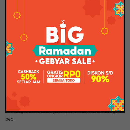
kelangkaannya.
Selain itu, membedakan bintang putih betina dari
jantan cukup sulit. Setelah diperhatikan, bintang putih
jantan memiliki perbedaan yaitu ukuran kepala lebih
besar dan volume lebih keras. Mereka juga lebih
sering bernyanyi daripada bintang putih wanita, yang
memiliki kepala lebih kecil dan volume lebih rendah.
Dalam hal kicau, burung jalak bisa menirukan suara
burung lain, bahkan bisa meniru suara binatang
seperti kucing dan anjing. Jika kita rajin
mempraktekkannya, jalak putih bisa meniru kata-kata
yang kita ucapkan atau ucapkan seperti burung beo.
Dari segi kecerdasan, jalak putih masih kalah dengan
beo.