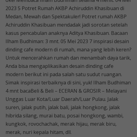
oke! Membaca Ilham Budhiman selama 4 menit. 04 Mei
2023 5 Potret Rumah AKBP Achiruddin Khasibuan di
Medan, Mewah dan Spektakuler! Potret rumah AKBP
Achiruddin Khasibuan mendadak jadi sorotan setelah
kasus pencabulan anaknya Aditya Khasibuan. Bacaan
Ilham Budhiman: 3 mnt. 05 Mei 2023 7 inspirasi desain
dinding cafe modern di rumah, mana yang lebih keren?
Untuk mencerahkan rumah dan menambah daya tarik,
Anda bisa mengaplikasikan desain dinding cafe
modern berikut ini pada salah satu sudut ruangan.
Simak inspirasi terbaiknya di sini, yuk! Ilham Budhiman
4 mnt bacaBeli & Beli – ECERAN & GROSIR – Melayani
Unggas Luar Kota/Luar Daerah/Luar Pulau. Jalak
suren, jalak putih, jalak bali, jalak hongkong, jalak
hibrida silang, murai batu, posai hongkong, wambi,
kungkok, rovochachak, merak hijau, merak biru,
merak, nuri kepala hitam, dll.