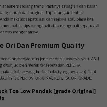
 sneakers sedang trend. Pastinya sebagian dari kalian
ang murah dan original. Tapi mungkin timbul
nda maksud: sepatu asli dari replika atau biasa kita
kan membahas tips mengenali atau mengenali sepatu asli
ahas tips mengenalinya.
e Ori Dan Premium Quality
bedakan menjadi dua jenis menurut asalnya, yaitu ASLI
ng ditunjuk oleh merek tersebut) dan REPLIKA
unakan bahan yang berbeda dari yang pertama). Tapi
QUALITY, SUPER KW, ORIGINAL REPLIKA, ORI GRADE,
ack Toe Low Pendek [grade Original]
ds