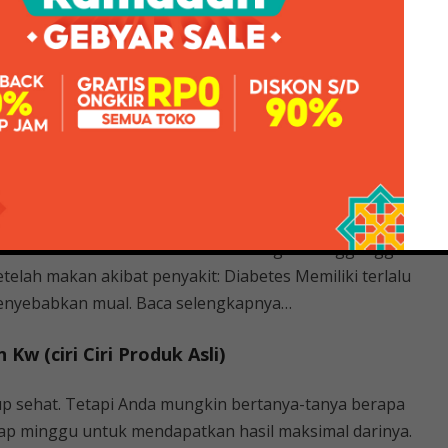
nline, pastikan membaca review toko dari pelanggan yang
rosist datang langsung ke NCR Sport yaitu Jalan Gatot
ihat pertama sertifikat Nike NCR Sport Authentic
a yang disebut mikrobioma usus, yang meliputi bakteri,
ak bakteri di usus memiliki hubungan yang mirip atau
Anda berolahraga, oksigen mencapai Read more…
akan? Mual setelah makan tentu sangat mengganggu.
elah makan akibat penyakit: Diabetes Memiliki terlalu
 menyebabkan mual. Baca selengkapnya…
w (ciri Ciri Produk Asli)
dup sehat. Tetapi Anda mungkin bertanya-tanya berapa
iap minggu untuk mendapatkan hasil maksimal darinya.