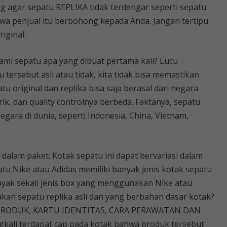
g agar sepatu REPLIKA tidak terdengar seperti sepatu
wa penjual itu berbohong kepada Anda. Jangan tertipu
riginal.
mi sepatu apa yang dibuat pertama kali? Lucu
 tersebut asli atau tidak, kita tidak bisa memastikan
tu original dan replika bisa saja berasal dari negara
k, dan quality controlnya berbeda. Faktanya, sepatu
egara di dunia, seperti Indonesia, China, Vietnam,
i dalam paket. Kotak sepatu ini dapat bervariasi dalam
tu Nike atau Adidas memiliki banyak jenis kotak sepatu
anyak sekali jenis box yang menggunakan Nike atau
an sepatu replika asli dan yang berbahan dasar kotak?
ODE PRODUK, KARTU IDENTITAS, CARA PERAWATAN DAN
kali terdapat cap pada kotak bahwa produk tersebut