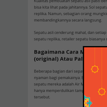
Kualitas pembuatan sepatu asli pasti be
bisa kita lihat pada jahitannya. Sol sepa
replika. Namun, sebagian orang mungki
membandingkannya secara langsung.
Sepatu asli cenderung mahal, dan setia
sepatu replika, retailer sepatu biasanya
Bagaimana Cara Mengetahu
(original) Atau Palsu?
Beberapa bagian dari sepatu pertama ak
nyaman bagi pemakainya. Beberapa nama
sepatu mereka adalah Air Max, Lunarlon
hanya memperdulikan tampilan luar saj
tersebut.