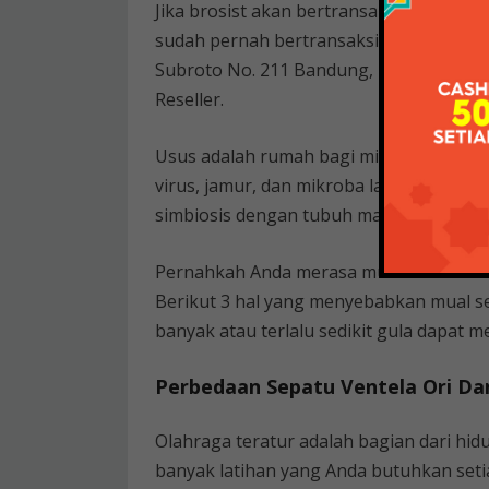
Jika brosist akan bertransaksi secara o
sudah pernah bertransaksi. Atau kalau b
Subroto No. 211 Bandung, brosist bisa l
Reseller.
Usus adalah rumah bagi miliaran mikrob
virus, jamur, dan mikroba lainnya. Bany
simbiosis dengan tubuh manusia. Saat 
Pernahkah Anda merasa mual setelah m
Berikut 3 hal yang menyebabkan mual set
banyak atau terlalu sedikit gula dapat
Perbedaan Sepatu Ventela Ori Dan K
Olahraga teratur adalah bagian dari hi
banyak latihan yang Anda butuhkan set