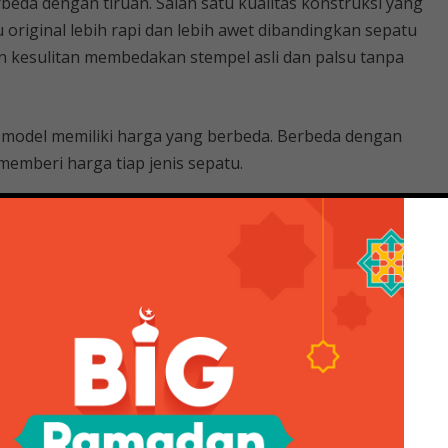
rbeda dengan tiruan. Salah satu kualitas konstruksi yang
tu original lebih rapi dan lebih awet dibandingkan sepatu
n kesulitan membedakan stempel asli dan palsu tanpa
p model memiliki harga yang berbeda. Berbeda dengan
 memberi harga tiap jenis sepatu.
i Bahwa Sepatu Nike Itu Asli
an memiliki teknologi untuk membuat sepatu lebih
 teknis yang sering digunakan Nike dan Adidas untuk
, Boost, Bounce, dll. Berbeda dengan sepatu palsu yang
a tanpa memperdulikan kualitas dan kenyamanan sepatu