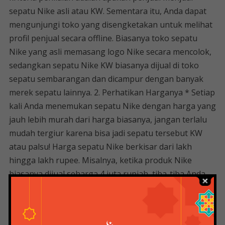
sepatu Nike asli atau KW. Sementara itu, Anda dapat
mengunjungi toko yang disengketakan untuk melihat
profil penjual secara offline. Biasanya toko sepatu
Nike yang asli memasang logo Nike secara mencolok,
sedangkan sepatu Nike KW biasanya dijual di toko
sepatu sembarangan dan dicampur dengan banyak
merek sepatu lainnya. 2. Perhatikan Harganya * Setiap
kali Anda menemukan sepatu Nike dengan harga yang
jauh lebih murah dari harga biasanya, jangan terlalu
mudah tergiur karena bisa jadi sepatu tersebut KW
atau palsu! Harga sepatu Nike berkisar dari lakh
hingga lakh rupee. Misalnya, ketika produk Nike
biasanya dijual seharga 4 juta rupiah, tiba-tiba Anda
menemukan jenis sepatu Nike yang sama hanya
seharga 600 ribu, yang bisa menjadi sepatu replika
agar terlihat seperti aslinya. Sepatu Nike. Baca juga: 10