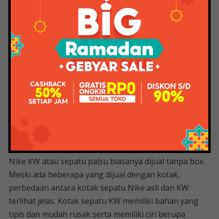
Merk Sepatu Lokal yang Bagus dan Sering Dikira
Import di Tahun 2023 10 Jenis Sepatu yang Membantu
Menyamarkan Kaki Lebar Kickers Kamu Asli atau
Palsu? Kenali ciri pembeda antara sepatu asli dan
palsu agar tidak salah beli barang. Jadi jangan mudah
tergiur ya harga sepatunya dibawah rata-rata jadi
jangan minder. 3. Periksa kotak sepatu * Sepatu Nike
asli biasanya sudah satu paket dengan kotak atau
kotak sepatu. Sample sepatu ini adalah salah satu cara
untuk mengecek keaslian sepatu. Biasanya sepatu
Nike asli hadir dengan kotak yang kuat dan kokoh
berisi atribut lain seperti logo dan barcode. Sementara
Nike KW atau sepatu palsu biasanya dijual tanpa box.
Meski ada beberapa yang dijual dengan kotak,
perbedaan antara kotak sepatu Nike asli dan KW
terlihat jelas. Kotak sepatu KW memiliki bahan yang
tipis dan mudah rusak serta memiliki ciri berupa