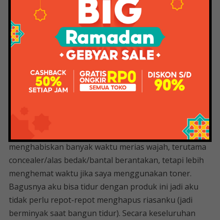
juga. Hanya saja saya tidak masalah karena nyaman
bagi saya.
Padahal, produknya sendiri tidak mengklaim anti air,
saya hanya mencari iseng saja, dan hasilnya setelah
dicuci dengan air, kekuatan warnanya berkurang (bisa
dikatakan memudar).
Saya sangat menyukai produk ini. Ini bagus kalau
kamu malas merias wajah tapi tidak ingin riasanmu
berantakan. Kemudian lagi, saya juga seseorang yang
menghabiskan banyak waktu merias wajah, terutama
concealer/alas bedak/bantal berantakan, tetapi lebih
menghemat waktu jika saya menggunakan toner.
Bagusnya aku bisa tidur dengan produk ini jadi aku
tidak perlu repot-repot menghapus riasanku (jadi
berminyak saat bangun tidur). Secara keseluruhan