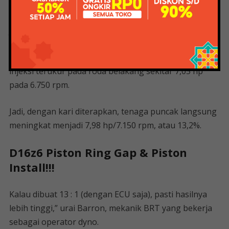
Yuk intip hasil dyno mesin Dynojet 250i buatan
Amerika milik Bintang Racing Team (BRT) di Cibinong,
Jawa Barat.
Dalam kondisi standar, tenaga maksimum Scoopy
injeksi terukur pada roda belakang sekitar 7,05 hp
pada 6.750 rpm.
Jadi, dengan kari diterapkan, tenaga puncak langsung
meningkat menjadi 7,98 hp/7.150 rpm, atau 13,2%.
D16z6 Piston Ring Gap & Piston
Install!!!
Kalau dibuat 13 : 1 (dengan ECU saja), pasti hasilnya
lebih tinggi,” urai Barron, mekanik BRT yang bekerja
sebagai operator dyno.