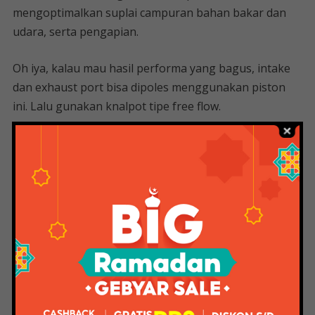
mengoptimalkan suplai campuran bahan bakar dan
udara, serta pengapian.
Oh iya, kalau mau hasil performa yang bagus, intake
dan exhaust port bisa dipoles menggunakan piston
ini. Lalu gunakan knalpot tipe free flow.
Piston Kit Fim 79 Diameter 57 57.5 58 58.5 59
59.5 60 Pen 14 Mm Dome /piston /piston
Vario 125/piston Jupiter Z/piston Mio
Sporty/seher/piston Vario 110/ Piston
Kaze/piston Kit
Akan lebih baik jika suplai bahan bakar disesuaikan
dengan modul injeksi seperti piggyback atau individual
ECU.