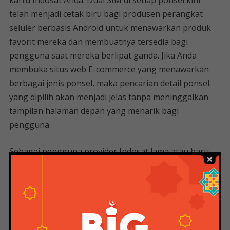
kartu Indosat Anda. Dual SIM di setiap ponsel kini
telah menjadi cetak biru bagi produsen perangkat
seluler berbasis Android untuk menawarkan produk
favorit mereka dan membuatnya tersedia bagi
pengguna saat mereka berlipat ganda. Jika Anda
membuka situs web E-commerce yang menawarkan
berbagai jenis ponsel, maka pencarian detail ponsel
yang dipilih akan menjadi jelas tanpa meninggalkan
tampilan halaman depan yang menarik bagi
pengguna.
Sebagai pengguna provider Indosat lama atau baru,
Anda dapat menentukan pilihan saat mencoba setiap
paket. Namun yang penting untuk diingat adalah ada
perbedaan tipe ini (type by type) yang dibuat oleh
pelanggan setia Indosat Ooredoo. Banyak paket
internet lainnya termasuk fitur SMS dan Nelpon.