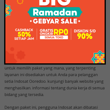
Dalam hal kecepatan internet, tidak masalah di mana
Anda tinggal, jika sinyal macet di perangkat Anda tidak
terlalu menjadi masalah. Keduanya memberikan
dukungan yang sama untuk semua level jaringan. Dan,
tentu saja, ke level konektivitas 4G saat ini.
Ada banyak fitur tidak tertulis di website yang bisa
Anda temukan terutama dari software Indosat atau
buka myIM3. Setiap pengguna ponsel dapat
mengaktifkan paket internetnya, tidak ada tekanan
untuk memilih paket yang mana, yang terpenting
layanan ini disediakan untuk Anda para pelanggan
setia Indosat Ooredoo. kunjungi banyak website yang
menghasilkan. informasi tentang dunia kerja di semua
bidang yang tersedia.
Dengan paket ini, pengguna Indosat akan dibatasi