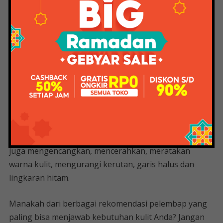
halus, kerutan, pori-pori serta meningkatkan
kecerahan dan kelembutan wajah. Pelembab ini dapat
menyerap dengan cepat dan meresap ke lapisan kulit
terdalam. Setiap pagi Anda akan bangun dengan kulit
yang lebih elastis, bercahaya dan tampak lebih muda.
Seri terakhir yang tak kalah bermanfaat adalah Retinol
24 Night Eye Cream with Vit E yang berfungsi sebagai
antioksidan untuk melindungi kulit dari radikal bebas
permukaan. Pelembap malam ini mampu
melembabkan kulit sekitar mata selama 24 jam. Dapat
juga mengencangkan, mencerahkan, meratakan
warna kulit, mengurangi kerutan, garis halus dan
lingkaran hitam.
Manakah dari berbagai rekomendasi pelembap yang
paling bisa menjawab kebutuhan kulit Anda? Jangan