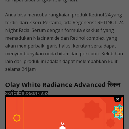
Anda bisa mencoba rangkaian produk Retinol 24 yang
terdiri dari 3 seri. Pertama, ada Regenerist RETINOL 24
Night Facial Serum dengan formula eksklusif yang
memadukan Niacinamide dan Retinol complex, yang
akan memperbaiki garis halus, kerutan serta dapat
menyembunyikan noda hitam dan pori-pori. Kelebihan
lain dari produk ini adalah dapat melembabkan kulit
selama 24 jam.
Olay White Radiance Advanced स्किन
क्रीम मॉइस्चराइज़र
Lalu ada Regenerist Retinol 24 Facial Moisturizer
untuk melembabkan kulit hingga 24 jam dengan
berbagai manfaat antara lain meminimalkan garis