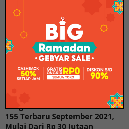
kemudahan dengan tetap menjaga inline pivot
Yamaha NMax non ABS.
Hati-hati, jangan salah paham, hei. Namun dalam hal
Yamaha NMax, KBY memiliki pertimbangan tersendiri
tentunya setelah menguji NMax dengan ABS hingga
dua kali… Cek link dibawah ini…
Test Drive Singkat Yamaha NMax ABS, Performa
Mesin, Rem dan Ergonomi Review Lengkap Yamaha
NMax ABS, Nikmati Nuansa Teknologi Variable Valve
Actuation
Harga Yamaha All New Nmax
155 Terbaru September 2021,
Mulai Dari Rp 30 Jutaan