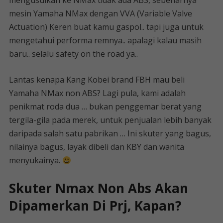
mengusulkan ke NMax tidak ada ABS, sebenarnya
mesin Yamaha NMax dengan VVA (Variable Valve
Actuation) Keren buat kamu gaspol.. tapi juga untuk
mengetahui performa remnya.. apalagi kalau masih
baru.. selalu safety on the road ya..
Lantas kenapa Kang Kobei brand FBH mau beli
Yamaha NMax non ABS? Lagi pula, kami adalah
penikmat roda dua … bukan penggemar berat yang
tergila-gila pada merek, untuk penjualan lebih banyak
daripada salah satu pabrikan … Ini skuter yang bagus,
nilainya bagus, layak dibeli dan KBY dan wanita
menyukainya.
Skuter Nmax Non Abs Akan
Dipamerkan Di Prj, Kapan?