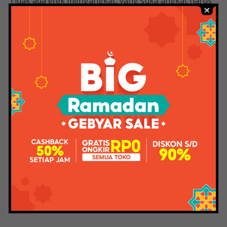
Tidak ada efek mengangkat, yang suka angkat harus
memakai krim tubuh angkat ini lagi. Mereka yang
tidak menyukai peningkatan suara ini adalah Anda.
Hai bu
Review: Nivea Extra White Repair &
Protect Body Lotion
Urutan perawatan kulit dan riasan yang benar
Menjaga kulit dalam kondisi baik. Dengan bantuan
pemilihan kosmetik yang tepat untuk digunakan, kulit
Anda akan tetap awet muda dan sehat!
Lakukan
rutinitas perawatan kulit Anda, ikuti setiap hari, dan
Anda akan mendapatkan hasil yang luar biasa dengan
Radiant Skin 365.