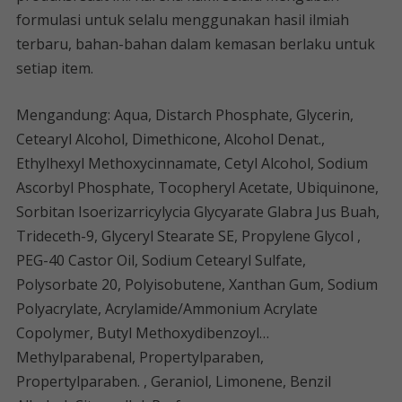
formulasi untuk selalu menggunakan hasil ilmiah
terbaru, bahan-bahan dalam kemasan berlaku untuk
setiap item.
Mengandung: Aqua, Distarch Phosphate, Glycerin,
Cetearyl Alcohol, Dimethicone, Alcohol Denat.,
Ethylhexyl Methoxycinnamate, Cetyl Alcohol, Sodium
Ascorbyl Phosphate, Tocopheryl Acetate, Ubiquinone,
Sorbitan Isoerizarricylycia Glycyarate Glabra Jus Buah,
Trideceth-9, Glyceryl Stearate SE, Propylene Glycol ,
PEG-40 Castor Oil, Sodium Cetearyl Sulfate,
Polysorbate 20, Polyisobutene, Xanthan Gum, Sodium
Polyacrylate, Acrylamide/Ammonium Acrylate
Copolymer, Butyl Methoxydibenzoyl…
Methylparabenal, Propertylparaben,
Propertylparaben. , Geraniol, Limonene, Benzil