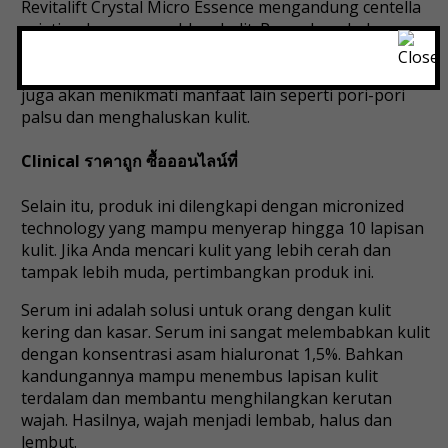
Revitalift Crystal Micro Essence mengandung centella
asiatica dan mencerahkan kulit. Perpaduan bahan-
bahan tersebut dapat mencegah tanda-tanda penuaan
dini dan mempercepat proses regenerasi kulit. Anda
juga akan menikmati manfaat lain seperti pori-pori
palsu dan menghaluskan kulit.
Clinical ราคาถูก ซื้อออนไลน์ที่
Selain itu, produk ini dilengkapi dengan micronized
technology yang mampu menyerap hingga 10 lapisan
kulit. Jika Anda mencari kulit yang lebih cerah dan
tampak lebih muda, pertimbangkan produk ini.
Serum ini adalah solusi untuk orang dengan kulit
kering dan kasar. Serum ini sangat melembabkan kulit
dengan konsentrasi asam hialuronat 1,5%. Bahkan
kandungannya mampu menembus lapisan kulit
terdalam dan membantu menghilangkan kerutan
wajah. Hasilnya, wajah menjadi lembab, halus dan
lembut.