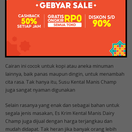
produk susu kental manis. Mengapa? Karena krim ini
pasti istimewa. Dia ada di dalam
Yang menciptakan rasa yang enak, halus dan tekstur
yang lebih kental. Selain itu, produk krim dari negeri
jiran ini juga lebih berbusa dan wangi dibanding krim
cair lainnya.
Cairan ini cocok untuk kopi atau aneka minuman
lainnya, baik panas maupun dingin, untuk menambah
cita rasa. Tak hanya itu, Susu Kental Manis Champ
juga sangat nyaman digunakan
Selain rasanya yang enak dan sebagai bahan untuk
segala jenis masakan, Es Krim Kental Manis Dairy
Champ juga dijual dengan harga terjangkau dan
mudah didapat. Tak heran jika banyak orang lebih