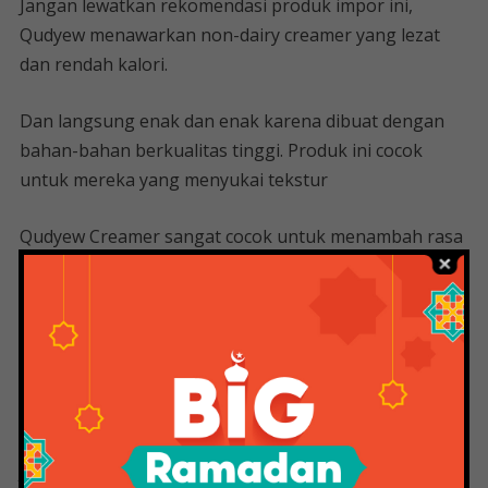
Jangan lewatkan rekomendasi produk impor ini,
Qudyew menawarkan non-dairy creamer yang lezat
dan rendah kalori.
Dan langsung enak dan enak karena dibuat dengan
bahan-bahan berkualitas tinggi. Produk ini cocok
untuk mereka yang menyukai tekstur
Qudyew Creamer sangat cocok untuk menambah rasa
pada minuman panas atau dingin favorit Anda, seperti
kopi atau teh. Tidak hanya menambah rasa pada
berbagai minuman,
Merk Krimer Yang Enak & Terbaik
(update 2023)
Jika Anda lebih suka cairan, Anda dapat memilih